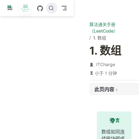
跳
至
主
算法通关手册
要
（LeetCode）
內
1. 数组
容
1. 数组
ITCharge
小于 1 分钟
此页内容
本章内容
引 言
数组如同连
续砖块砌成