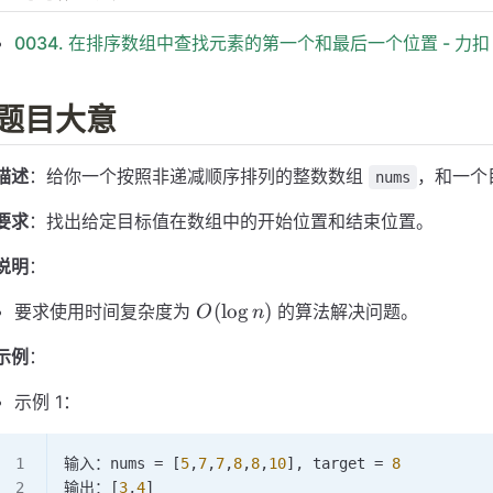
0034. 在排序数组中查找元素的第一个和最后一个位置 - 力扣
题目大意
描述
：给你一个按照非递减顺序排列的整数数组
，和一个
nums
要求
：找出给定目标值在数组中的开始位置和结束位置。
说明
：
O(\log
(
lo
g
)
要求使用时间复杂度为
的算法解决问题。
O
n
n)
示例
：
示例 1：
输入：nums 
=
 [
5
,
7
,
7
,
8
,
8
,
10
], target 
=
 8
输出：[
3
,
4
]