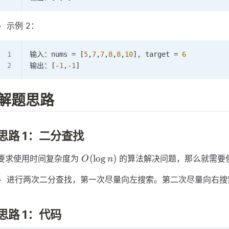
示例 2：
输入：nums 
=
 [
5
,
7
,
7
,
8
,
8
,
10
], target 
=
 6
输出：[
-
1
,
-
1
]
解题思路
思路 1：二分查找
O(\log
(
lo
g
)
要求使用时间复杂度为
的算法解决问题，那么就需要
O
n
n)
进行两次二分查找，第一次尽量向左搜索。第二次尽量向右搜
思路 1：代码