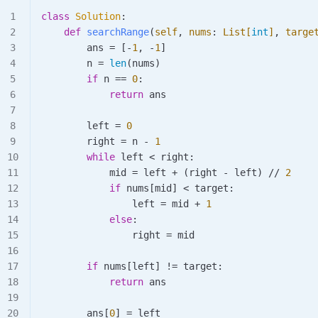
class
 Solution
:
    def
 searchRange
(
self
,
 nums
:
 List[
int
]
,
 targe
        ans 
=
 [
-
1
, 
-
1
]
        n 
=
 len
(nums)
        if
 n 
==
 0
:
            return
 ans
        left 
=
 0
        right 
=
 n 
-
 1
        while
 left 
<
 right:
            mid 
=
 left 
+
 (right 
-
 left) 
//
 2
            if
 nums[mid] 
<
 target:
                left 
=
 mid 
+
 1
            else
:
                right 
=
 mid
        if
 nums[left] 
!=
 target:
            return
 ans
        ans[
0
] 
=
 left