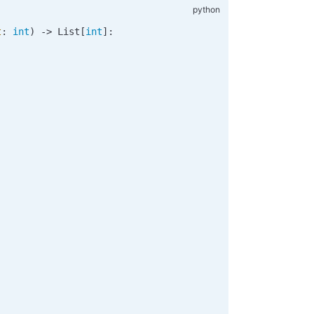
t
:
 int
) -> List[
int
]: