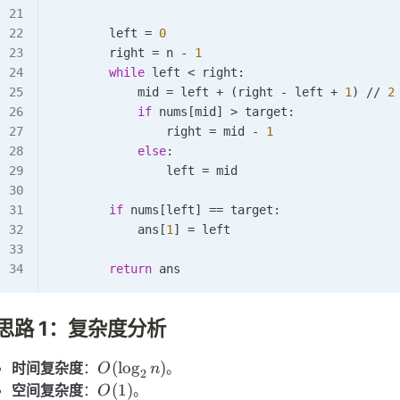
        left 
=
 0
        right 
=
 n 
-
 1
        while
 left 
<
 right:
            mid 
=
 left 
+
 (right 
-
 left 
+
 1
) 
//
 2
            if
 nums[mid] 
>
 target:
                right 
=
 mid 
-
 1
            else
:
                left 
=
 mid
        if
 nums[left] 
==
 target:
            ans[
1
] 
=
 left
        return
 ans
思路 1：复杂度分析
O(\log_2
(
lo
g
)
时间复杂度
：
。
O
n
2
n)
O(1)
(
1
)
空间复杂度
：
。
O