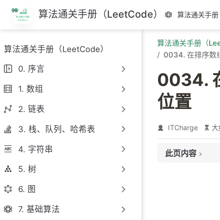
跳
算法通关手册（LeetCode）
算法通关手册（
至
主
算法通关手册（Lee
要
算法通关手册（LeetCode）
內
0034. 在排
容
0. 序言
0034
1. 数组
位置
2. 链表
ITCharge
大
3. 栈、队列、哈希表
4. 字符串
此页内容
5. 树
题目链接
题目大意
6. 图
解题思路
7. 基础算法
思路 1：二分查