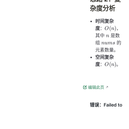
杂度分析
时间复杂
O(n)
(
)
度
：
，
O
n
n
其中
是数
n
nums
组
的
n
u
m
s
元素数量。
空间复杂
O(n)
(
)
度
：
。
O
n
编辑此页