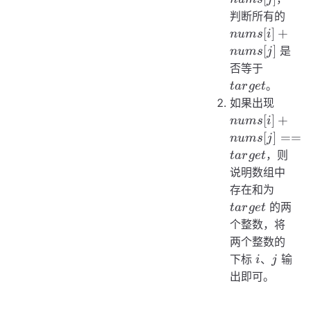
nums
判断所有的
+
[
]
+
n
u
m
s
i
nums
[
]
是
n
u
m
s
j
target
否等于
。
t
a
r
g
e
t
nums[i
如果出现
+
[
]
+
n
u
m
s
i
nums[j
[
]
==
n
u
m
s
j
==
，则
t
a
r
g
e
t
target
说明数组中
target
存在和为
的两
t
a
r
g
e
t
个整数，将
两个整数的
i
j
下标
、
输
i
j
出即可。