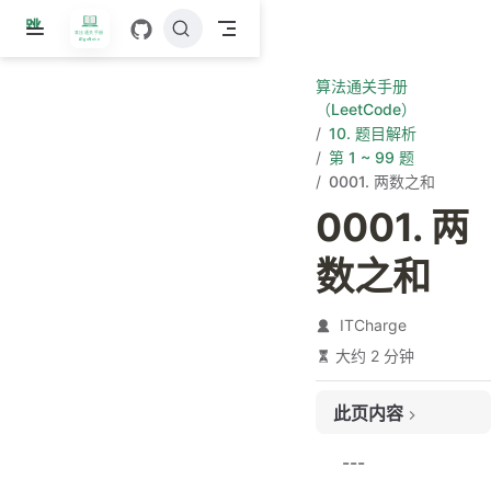
跳
至
主
算法通关手册
要
（LeetCode）
內
10. 题目解析
容
第 1 ~ 99 题
0001. 两数之和
0001. 两
数之和
ITCharge
大约 2 分钟
此页内容
题目链接
---
题目大意