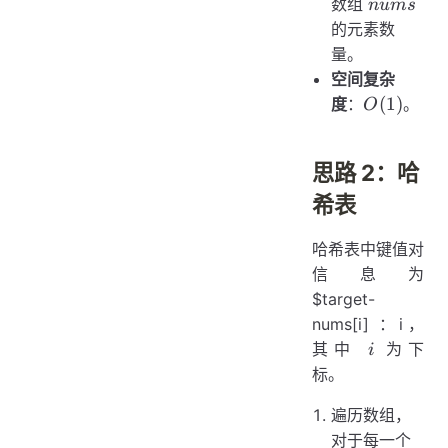
nums
数组
n
u
m
s
的元素数
量。
空间复杂
O(1)
(
1
)
度
：
。
O
思路 2：哈
希表
哈希表中键值对
信息为
$target-
nums[i] ：i，
i
其中
为下
i
标。
遍历数组，
对于每一个