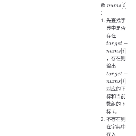
nums[i]
[
]
数
n
u
m
s
i
：
先查找字
典中是否
target -
存在
nums[i]
−
t
a
r
g
e
t
[
]
n
u
m
s
i
，存在则
target -
输出
nums[i]
−
t
a
r
g
e
t
[
]
n
u
m
s
i
对应的下
标和当前
数组的下
i
标
。
i
不存在则
在字典中
target -
存入