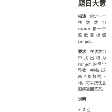
题目大意
描述
：给定一个
nu
整数数组
和一个
n
u
m
s
ta
整数目标值
。
t
a
r
g
e
t
要求
：在该数组
ta
中找出和为
的两个
t
a
r
g
e
t
整数，并输出这
两个整数的下
标。可以按任意
顺序返回答案。
说明
：
2 \le
2
≤