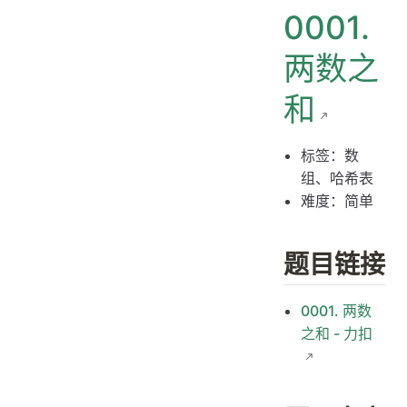
0001.
解题思路
思路 1：枚举算法
两数之
思路 1：代码
和
思路 1：复杂度分析
思路 2：哈希表
标签：数
思路 2：代码
组、哈希表
思路 2：复杂度分析
难度：简单
题目链接
0001. 两数
之和 - 力扣