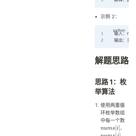
示例 2：
输入：nums
输出：[
1
,
解题思路
思路 1：枚
举算法
使用两重循
环枚举数组
nums
中每一个数
nums
[
]
、
n
u
m
s
i
[
]
，
n
u
m
s
j