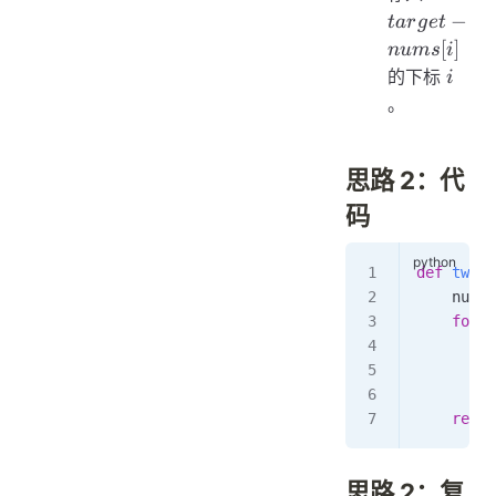
nums[i]
−
t
a
r
g
e
t
[
]
n
u
m
s
i
i
的下标
i
。
思路 2：代
码
def
 twoSu
    numDi
    for
 i
        i
         
        n
    retur
思路 2：复