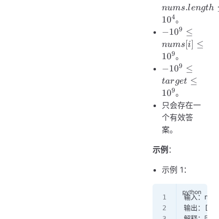
nums.length
.
n
u
m
s
l
e
n
g
t
h
\le 10^4
4
1
0
。
9
-10^9
−
1
0
≤
\le
[
]
≤
n
u
m
s
i
nums[i]
9
1
0
。
\le
9
-10^9
−
1
0
≤
10^9
\le
≤
t
a
r
g
e
t
target
9
1
0
。
\le
只会存在一
10^9
个有效答
案。
示例
：
示例 1：
输入：nums
输出：[
0
,
解释：因为 