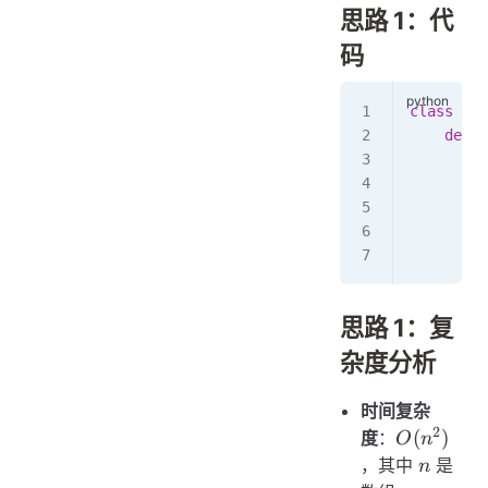
思路 1：代
码
class
 Sol
    def
 t
        f
         
         
         
        r
思路 1：复
杂度分析
时间复杂
2
O(n^2)
(
)
度
：
O
n
n
，其中
是
n