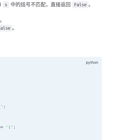
串
中的括号不匹配，直接返回
。
s
False
。
。
False
{'
:
==
 '('
: