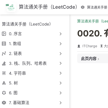
跳
算法通关手册（LeetCode）
算法通关手册（
至
主
算法通关手册（Lee
要
算法通关手册（LeetCode）
內
0020
容
0. 序言
1. 数组
ITCharge
大
2. 链表
此页内容
3. 栈、队列、哈希表
题目链接
4. 字符串
题目大意
解题思路
5. 树
思路 1：栈
6. 图
思路 1：代码
7. 基础算法
思路 1：复杂度