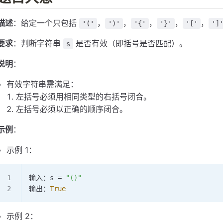
描述
：给定一个只包括
，
，
，
，
，
'('
')'
'{'
'}'
'['
']
要求
：判断字符串
是否有效（即括号是否匹配）。
s
说明
：
有效字符串需满足：
左括号必须用相同类型的右括号闭合。
左括号必须以正确的顺序闭合。
示例
：
示例 1：
输入：s 
=
 "()"
输出：
True
示例 2：