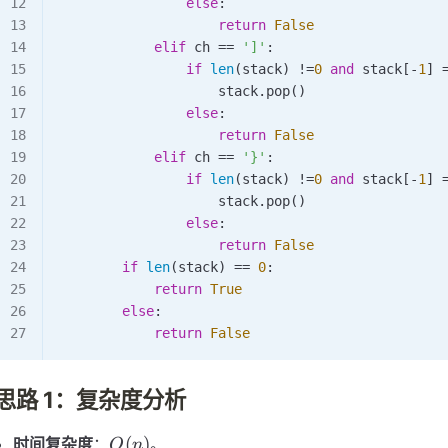
                else
:
                    return
 False
            elif
 ch 
==
 ']'
:
                if
 len
(stack) 
!=
0
 and
 stack[
-
1
] 
                    stack.
pop
()
                else
:
                    return
 False
            elif
 ch 
==
 '}'
:
                if
 len
(stack) 
!=
0
 and
 stack[
-
1
] 
                    stack.
pop
()
                else
:
                    return
 False
        if
 len
(stack) 
==
 0
:
            return
 True
        else
:
            return
 False
思路 1：复杂度分析
O(n)
(
)
时间复杂度
：
。
O
n