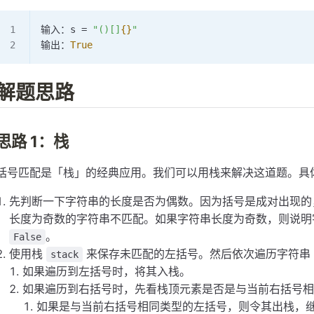
输入：s 
=
 "()[]
{}
"
输出：
True
解题思路
思路 1：栈
括号匹配是「栈」的经典应用。我们可以用栈来解决这道题。具
先判断一下字符串的长度是否为偶数。因为括号是成对出现的
长度为奇数的字符串不匹配。如果字符串长度为奇数，则说
。
False
使用栈
来保存未匹配的左括号。然后依次遍历字符
stack
如果遍历到左括号时，将其入栈。
如果遍历到右括号时，先看栈顶元素是否是与当前右括号
如果是与当前右括号相同类型的左括号，则令其出栈，