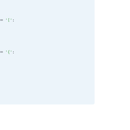
==
 '['
:
==
 '{'
: