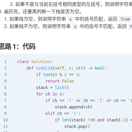
如果不是与当前右括号相同类型的左括号，则说明字符
遍历完，还要再判断一下栈是否为空。
如果栈为空，则说明字符串
中的括号匹配，返回
s
True
如果栈不为空，则说明字符串
中的括号不匹配，返回
s
思路 1：代码
class
 Solution
:
    def
 isValid
(
self
,
 s
:
 str
) -> 
bool
:
        if
 len
(s) 
%
 2
 ==
 1
:
            return
 False
        stack 
=
 list
()
        for
 ch 
in
 s:
            if
 ch 
==
 '('
 or
 ch 
==
 '['
 or
 ch 
==
 '
                stack.
append
(ch)
            elif
 ch 
==
 ')'
:
                if
 len
(stack) 
!=
0
 and
 stack[
-
1
] 
                    stack.
pop
()