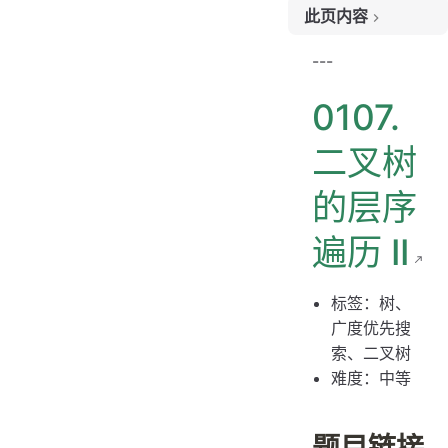
此页内容
题目链接
---
题目大意
0107.
解题思路
思路 1：二叉树的层次遍历
二叉树
思路 1：代码
的层序
思路 1：复杂度分析
遍历 II
标签：树、
广度优先搜
索、二叉树
难度：中等