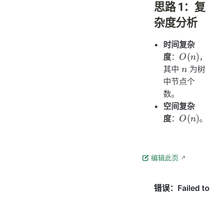
思路 1：复
杂度分析
时间复杂
O(n)
(
)
度
：
，
O
n
n
其中
为树
n
中节点个
数。
空间复杂
O(n)
(
)
度
：
。
O
n
编辑此页