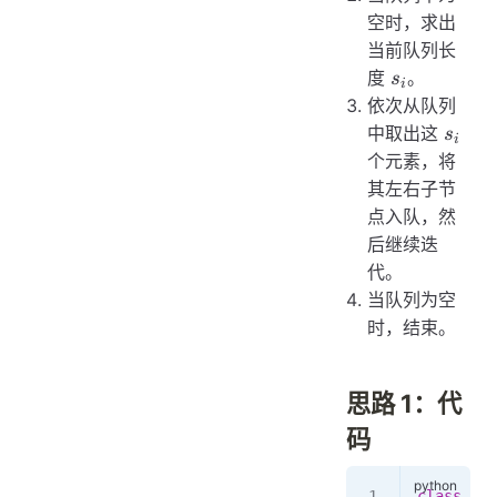
空时，求出
当前队列长
s_i
度
。
s
i
依次从队列
s_i
中取出这
s
i
个元素，将
其左右子节
点入队，然
后继续迭
代。
当队列为空
时，结束。
思路 1：代
码
class
 Sol