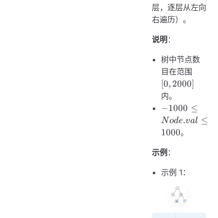
层，逐层从左向
右遍历）。
说明
：
树中节点数
[0,
目在范围
2000]
[
0
,
2000
]
内。
-1000
−
1000
≤
\le
.
≤
N
o
d
e
v
a
l
Node.val
1000
。
\le 1000
示例
：
示例 1：