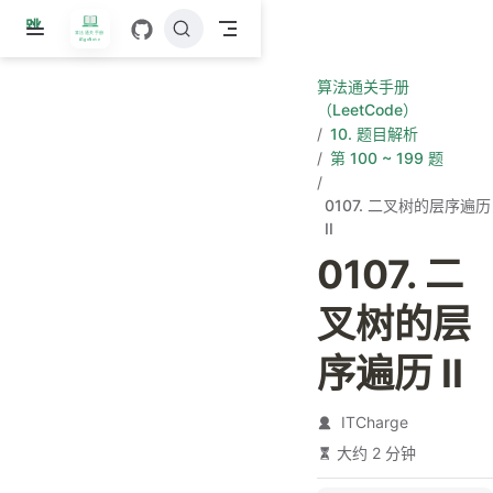
跳
至
主
算法通关手册
要
（LeetCode）
內
10. 题目解析
容
第 100 ~ 199 题
0107. 二叉树的层序遍历
II
0107. 二
叉树的层
序遍历 II
ITCharge
大约 2 分钟