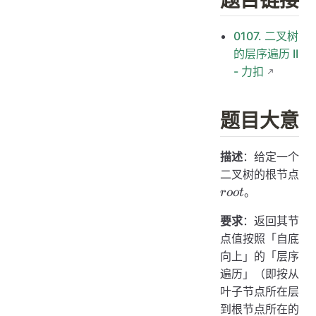
题目链接
0107. 二叉树
的层序遍历 II
- 力扣
题目大意
描述
：给定一个
二叉树的根节点
root
。
roo
t
要求
：返回其节
点值按照「自底
向上」的「层序
遍历」（即按从
叶子节点所在层
到根节点所在的