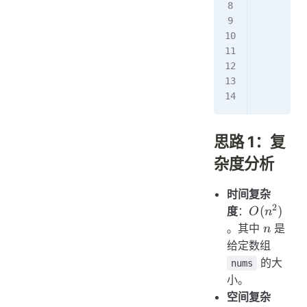
         
         
         
         
        n
        n
        r
思路 1：复
杂度分析
时间复杂
2
O(n^2)
(
)
度
：
O
n
n
。其中
是
n
给定数组
的大
nums
小。
空间复杂