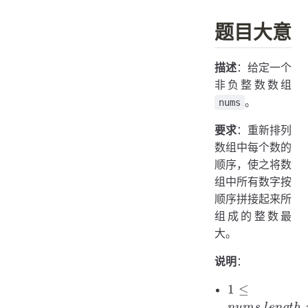
题目大意
描述
：给定一个
非负整数数组
。
nums
要求
：重新排列
数组中每个数的
顺序，使之将数
组中所有数字按
顺序拼接起来所
组成的整数最
大。
说明
：
1 \le
1
≤
nums.length
.
n
u
m
s
l
e
n
g
t
h