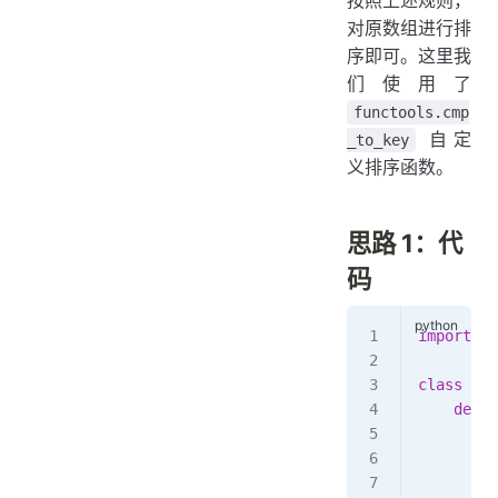
按照上述规则，
对原数组进行排
序即可。这里我
们使用了
functools.cmp
自定
_to_key
义排序函数。
思路 1：代
码
import
 fu
class
 Sol
    def
 l
        d
         
         