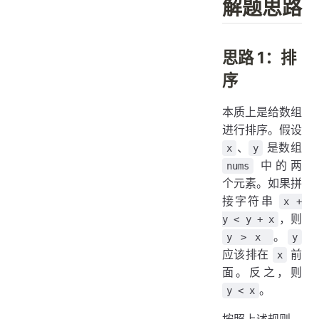
解题思路
思路 1：排
序
本质上是给数组
进行排序。假设
、
是数组
x
y
中的两
nums
个元素。如果拼
接字符串
x +
，则
y < y + x
。
y > x
y
应该排在
前
x
面。反之，则
。
y < x