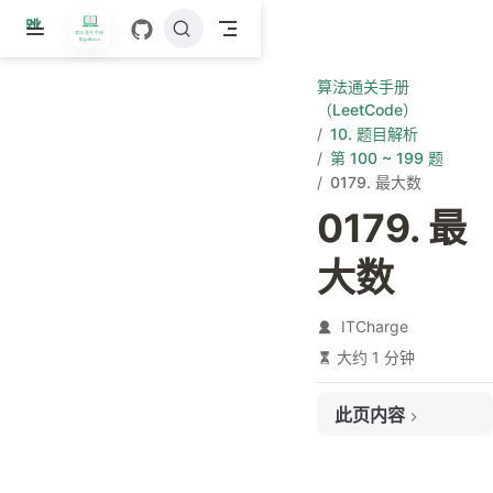
跳
至
主
算法通关手册
要
（LeetCode）
內
10. 题目解析
容
第 100 ~ 199 题
0179. 最大数
0179. 最
大数
ITCharge
大约 1 分钟
此页内容
题目链接
题目大意