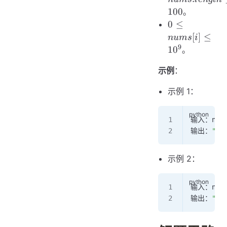
\le 100
100
。
0 \le
0
≤
nums[i]
[
]
≤
n
u
m
s
i
\le
9
1
0
。
10^9
示例
：
示例 1：
输入：nums
输出：
"21
示例 2：
输入：nums
输出：
"95