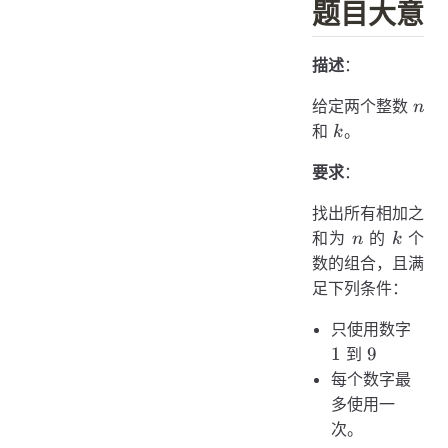
题目大意
描述
：
n
给定两个整数
n
k
和
。
k
要求
：
找出所有相加之
n
k
和为
的
个
n
k
数的组合，且满
足下列条件：
1
只使用数字
9
1
9
到
每个数字最
多使用一
次。