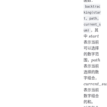
函数：
backtrac
king(star
t, path,
current_s
，其
um)
start
中
s
t
a
r
t
表示当前
可以选择
的数字范
path
围，
p
a
t
h
表示当前
选择的数
cur
字组合，
_
c
u
rre
n
t
s
u
表示当前
数字组合
的和。