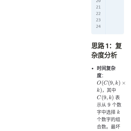
         
         
        b
        r
思路 1：复
杂度分析
时间复杂
O(C(9,k)
度
：
\times k)
(
(
9
,
)
×
O
C
k
C(9,k
)
，其中
k
(
9
,
)
表
C
k
9
9
示从
个数
k
字中选择
k
个数字的组
合数。最坏