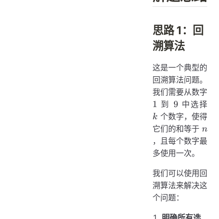
思路 1：回
溯算法
这是一个典型的
回溯算法问题。
我们需要从数字
1
9
k
1
9
到
中选择
个数字，使得
k
n
它们的和等于
n
，且每个数字最
多使用一次。
我们可以使用回
溯算法来解决这
个问题：
明确所有选