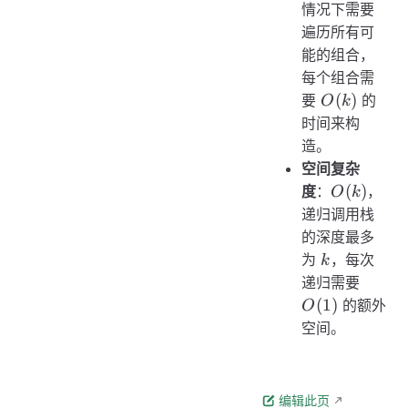
情况下需要
遍历所有可
能的组合，
每个组合需
O(k)
(
)
要
的
O
k
时间来构
造。
空间复杂
O(k)
(
)
度
：
，
O
k
递归调用栈
的深度最多
k
为
，每次
k
O(1)
递归需要
(
1
)
的额外
O
空间。
编辑此页