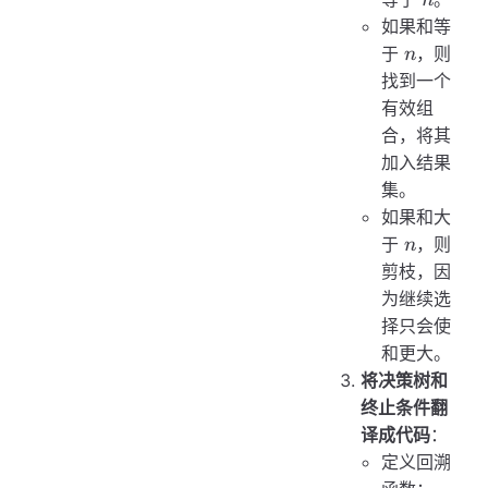
n
如果和等
n
于
，则
n
找到一个
有效组
合，将其
加入结果
集。
如果和大
n
于
，则
n
剪枝，因
为继续选
择只会使
和更大。
将决策树和
终止条件翻
译成代码
：
定义回溯