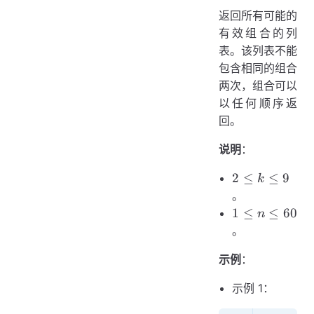
返回所有可能的
有效组合的列
表。该列表不能
包含相同的组合
两次，组合可以
以任何顺序返
回。
说明
：
2
2
≤
≤
9
k
\le
。
k
1
1
≤
≤
60
n
\le
\le
。
9
n
示例
：
\le
60
示例 1：