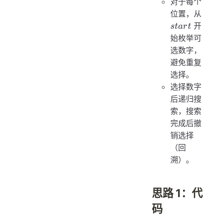
对于每个
star
位置，从
开
s
t
a
r
t
始枚举可
选数字，
避免重复
选择。
选择数字
后递归搜
索，搜索
完成后撤
销选择
（回
溯）。
思路 1：代
码