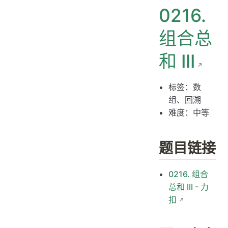
0216.
解题思路
思路 1：回溯算法
组合总
思路 1：代码
和 III
思路 1：复杂度分析
标签：数
组、回溯
难度：中等
题目链接
0216. 组合
总和 III - 力
扣