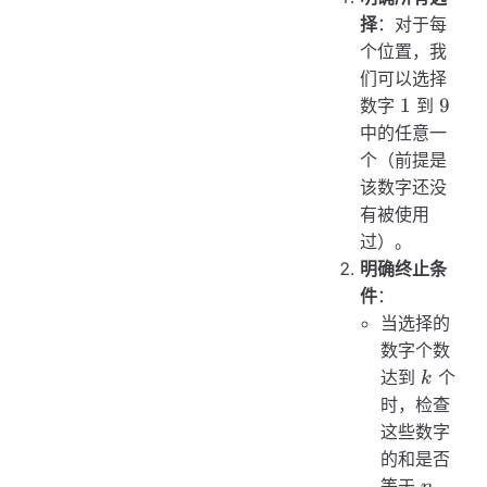
择
：对于每
个位置，我
们可以选择
1
9
1
9
数字
到
中的任意一
个（前提是
该数字还没
有被使用
过）。
明确终止条
件
：
当选择的
数字个数
k
达到
个
k
时，检查
这些数字
的和是否
n
等于
。