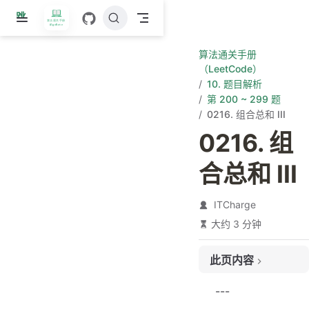
跳
至
主
算法通关手册
要
（LeetCode）
內
10. 题目解析
容
第 200 ~ 299 题
0216. 组合总和 III
0216. 组
合总和 III
ITCharge
大约 3 分钟
此页内容
题目链接
---
题目大意