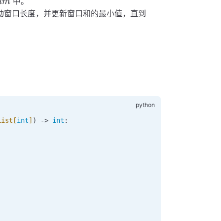
sum
中。
u
m
window\_sum
动窗口长度，并更新窗口和的最小值，直到
< target
List[
int
]
) -> 
int
: