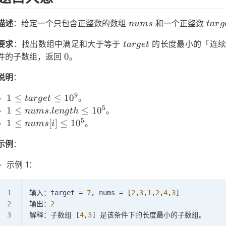
nums
targ
描述
：给定一个只包含正整数的数组
和一个正整数
n
u
m
s
t
a
r
g
target
要求
：找出数组中满足和大于等于
的长度最小的「连续
t
a
r
g
e
t
0
0
件的子数组，返回
。
说明
：
9
1 \le
1
≤
≤
1
0
。
t
a
r
g
e
t
target
5
1 \le
1
≤
.
≤
1
0
。
n
u
m
s
l
e
n
g
t
h
\le
nums.length
5
1 \le
1
≤
[
]
≤
1
0
。
n
u
m
s
i
10^9
\le 10^5
nums[i]
示例
：
\le
10^5
示例 1：
输入：target 
=
 7
, nums 
=
 [
2
,
3
,
1
,
2
,
4
,
3
]
输出：
2
解释：子数组 [
4
,
3
] 是该条件下的长度最小的子数组。