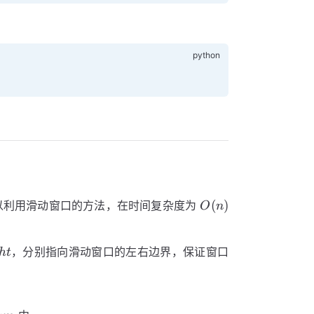
O(n)
(
)
以利用滑动窗口的方法，在时间复杂度为
O
n
ht
，分别指向滑动窗口的左右边界，保证窗口
h
t