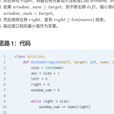
right
window\_
_
向右移动
，将最右侧元素加入当前窗口和
r
i
g
h
t
w
in
d
o
w
s
window\_sum
left
_
≥
如果
，则不断右移
，缩小滑
w
in
d
o
w
s
u
m
t
a
r
g
e
t
l
e
f
t
\ge target
_
<
。
w
in
d
o
w
s
u
m
t
a
r
g
e
t
right
right \ge
≥
(
)
然后继续右移
，直到
结束。
r
i
g
h
t
r
i
g
h
t
l
e
n
n
u
m
s
len(nums)
输出窗口和的最小值作为答案。
思路 1：代码
class
 Solution
:
    def
 minSubArrayLen
(
self
,
 target
:
 int
,
 nums
:
 
        size 
=
 len
(nums)
        ans 
=
 size 
+
 1
        left 
=
 0
        right 
=
 0
        window_sum 
=
 0
        while
 right 
<
 size:
            window_sum 
+=
 nums[right]