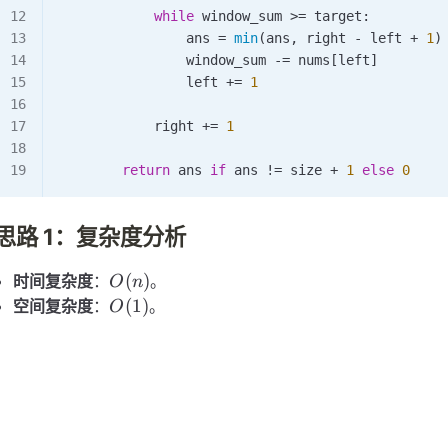
            while
 window_sum 
>=
 target:
                ans 
=
 min
(ans, right 
-
 left 
+
 1
)
                window_sum 
-=
 nums[left]
                left 
+=
 1
            right 
+=
 1
        return
 ans 
if
 ans 
!=
 size 
+
 1
 else
 0
思路 1：复杂度分析
O(n)
(
)
时间复杂度
：
。
O
n
O(1)
(
1
)
空间复杂度
：
。
O