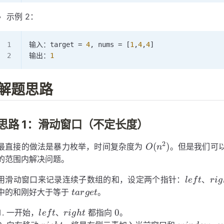
示例 2：
输入：target 
=
 4
, nums 
=
 [
1
,
4
,
4
]
输出：
1
解题思路
思路 1：滑动窗口（不定长度）
2
O(n^2)
(
)
最直接的做法是暴力枚举，时间复杂度为
。但是我们可
O
n
的范围内解决问题。
left
rig
用滑动窗口来记录连续子数组的和，设定两个指针：
、
l
e
f
t
r
i
g
target
中的和刚好大于等于
。
t
a
r
g
e
t
left
right
0
0
一开始，
、
都指向
。
l
e
f
t
r
i
g
h
t