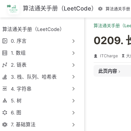
跳
算法通关手册（LeetCode）
算法通关手册（
至
主
算法通关手册（Lee
要
算法通关手册（LeetCode）
內
0209
容
0. 序言
1. 数组
ITCharge
大
2. 链表
此页内容
3. 栈、队列、哈希表
题目链接
4. 字符串
题目大意
解题思路
5. 树
思路 1：滑动窗
6. 图
思路 1：代码
7. 基础算法
思路 1：复杂度