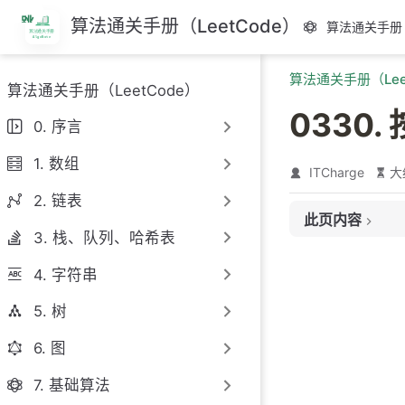
跳
算法通关手册（LeetCode）
算法通关手册（
至
主
算法通关手册（Lee
要
算法通关手册（LeetCode）
內
0330
容
0. 序言
1. 数组
ITCharge
大
2. 链表
此页内容
3. 栈、队列、哈希表
题目链接
4. 字符串
题目大意
解题思路
5. 树
思路 1：贪心算
6. 图
思路 1：代码
7. 基础算法
思路 1：复杂度