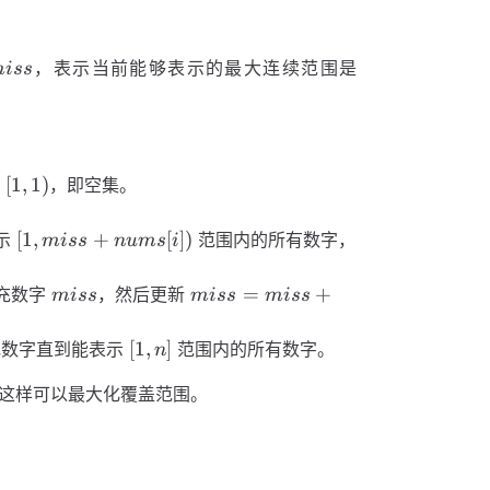
iss
[1,
，表示当前能够表示的最大连续范围是
i
ss
miss)
[1,
[
1
,
1
)
是
，即空集。
1)
[1, miss
[
1
,
+
[
])
示
范围内的所有数字，
mi
ss
n
u
m
s
i
+
nums[i])
miss
miss
=
+
充数字
，然后更新
mi
ss
mi
ss
mi
ss
=
miss
[1,
[
1
,
]
充数字直到能表示
范围内的所有数字。
n
+
n]
miss
这样可以最大化覆盖范围。
= 2
\times
miss