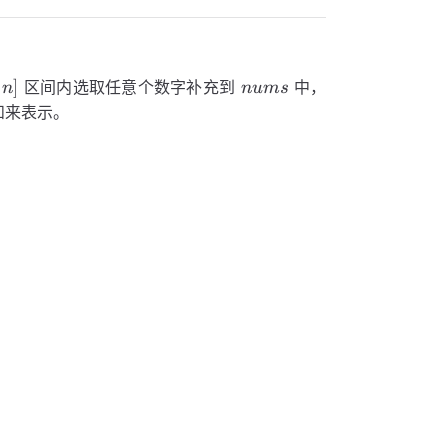
nums
]
区间内选取任意个数字补充到
中，
n
n
u
m
s
和来表示。