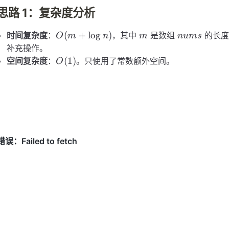
思路 1：复杂度分析
O(m
m
nums
(
+
lo
g
)
时间复杂度
：
，其中
是数组
的长度
O
m
n
m
n
u
m
s
+
补充操作。
\log
O(1)
(
1
)
空间复杂度
：
。只使用了常数额外空间。
O
n)