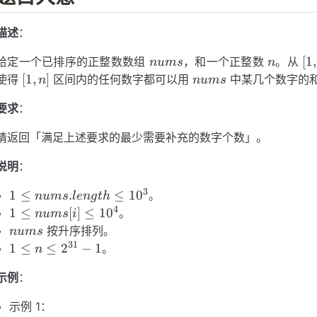
描述
：
nums
n
[1,
[
1
,
给定一个已排序的正整数数组
，和一个正整数
。从
n
u
m
s
n
n]
[1,
nums
[
1
,
]
使得
区间内的任何数字都可以用
中某几个数字的
n
n
u
m
s
n]
要求
：
请返回「满足上述要求的最少需要补充的数字个数」。
说明
：
3
1 \le
1
≤
.
≤
1
0
。
n
u
m
s
l
e
n
g
t
h
nums.length
4
1 \le
1
≤
[
]
≤
1
0
。
n
u
m
s
i
\le 10^{3}
nums[i]
nums
按升序排列。
n
u
m
s
\le
31
1 \le n
1
≤
≤
2
−
1
。
n
10^{4}
\le
示例
：
2^{31}
- 1
示例 1：