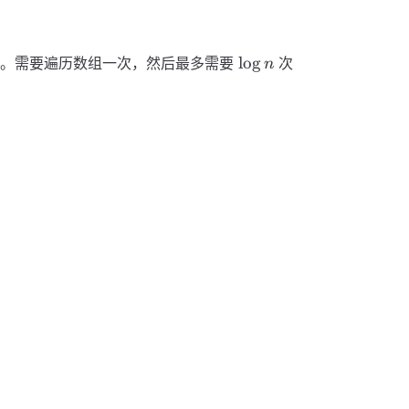
\log
lo
g
。需要遍历数组一次，然后最多需要
次
n
n