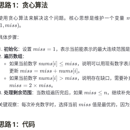
思路 1：贪心算法
m
使用贪心算法来解决这个问题。核心思想是维护一个变量
m
1
,
)
。
mi
ss
具体步骤：
miss
=
1
初始化
：设置
，表示当前能表示的最大连续范围
mi
ss
= 1
遍历数组
：
nums[i]
[
]
≤
如果当前数字
，说明可以用现有数字表
n
u
m
s
i
mi
ss
\le
miss =
=
+
[
]
更新
。
mi
ss
mi
ss
n
u
m
s
i
miss
miss +
nums[i]
[
]
>
如果当前数字
，说明存在缺口，需要补
n
u
m
s
i
mi
ss
nums[i]
> miss
=
2
×
。
mi
ss
mi
ss
miss
≤
处理剩余范围
：当数组遍历完后，如果
，继续补
mi
ss
n
\le
miss
关键观察：每次补充数字时，选择当前
值是最优的，因为
mi
ss
n
思路 1：代码