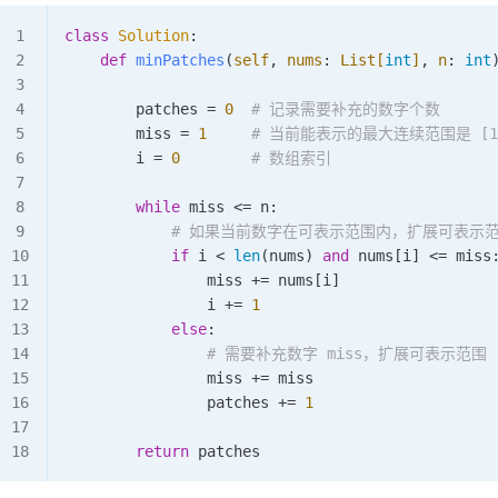
class
 Solution
:
    def
 minPatches
(
self
,
 nums
:
 List[
int
]
,
 n
:
 int
        patches 
=
 0
  # 记录需要补充的数字个数
        miss 
=
 1
     # 当前能表示的最大连续范围是 [1,
        i 
=
 0
        # 数组索引
        while
 miss 
<=
 n:
            # 如果当前数字在可表示范围内，扩展可表示
            if
 i 
<
 len
(nums) 
and
 nums[i] 
<=
 miss
                miss 
+=
 nums[i]
                i 
+=
 1
            else
:
                # 需要补充数字 miss，扩展可表示范围
                miss 
+=
 miss
                patches 
+=
 1
        return
 patches