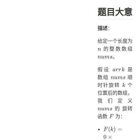
题目大意
描述
：
给定一个长度为
n
nu
的整数数组
n
。
n
u
m
s
arrk
假设
是
a
rr
k
nums
数组
顺
n
u
m
s
k
时针旋转
个
k
位置后的数组，
nu
我们定义
的 旋转
n
u
m
s
F
函数
为：
F
F(k)
(
)
=
F
k
= 0
0
×