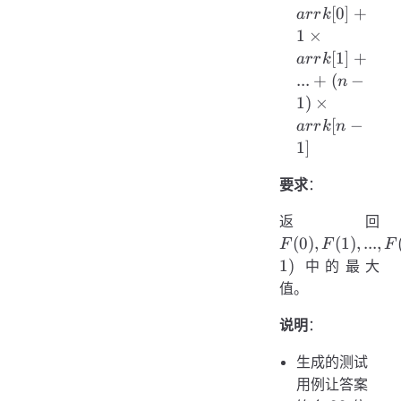
\times
[
0
]
+
a
rr
k
arrk[0]
1
×
+ 1
[
1
]
+
a
rr
k
\times
...
+
(
−
n
arrk[1]
1
)
×
+ ...
[
−
a
rr
k
n
+ (n -
1
]
1)
\times
要求
：
arrk[n
- 1]
F(
返回
F(
(
0
)
,
(
1
)
,
...
,
F
F
F
...,
1
)
中的最大
F(
值。
1)
说明
：
生成的测试
用例让答案