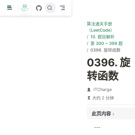
跳
至
主
算法通关手册
要
（LeetCode）
內
10. 题目解析
容
第 300 ~ 399 题
0396. 旋转函数
0396. 旋
转函数
ITCharge
大约 2 分钟
此页内容
题目链接
---
题目大意