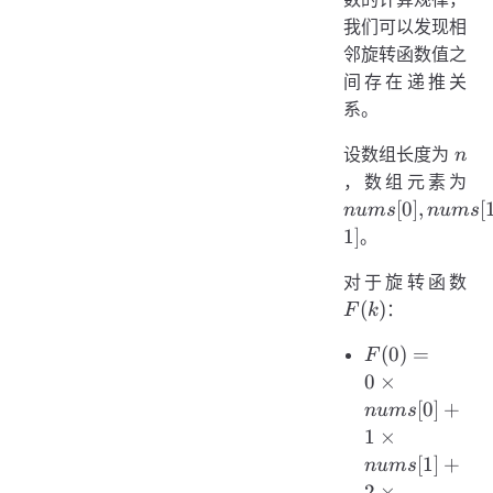
我们可以发现相
邻旋转函数值之
间存在递推关
系。
n
设数组长度为
n
nu
，数组元素为
nu
[
0
]
,
[
n
u
m
s
n
u
m
s
...,
1
]
。
nu
F(
1]
对于旋转函数
(
)
：
F
k
F(0) =
(
0
)
=
F
0
0
×
\times
[
0
]
+
n
u
m
s
nums[0]
1
×
+ 1
[
1
]
+
n
u
m
s
\times
2
×