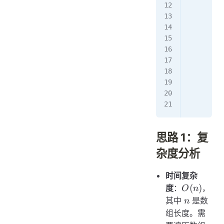
        m
        c
       
        f
         
         
         
        r
思路 1：复
杂度分析
时间复杂
O(n)
(
)
度
：
，
O
n
n
其中
是数
n
组长度。需