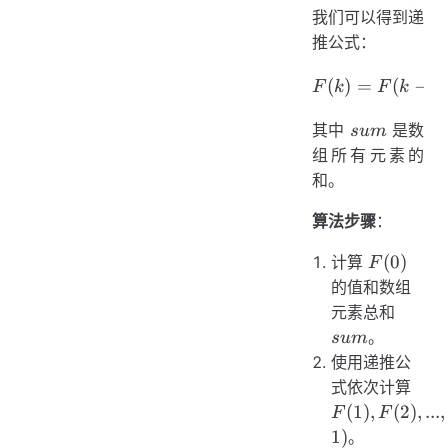
我们可以得到递
2]
推公式：
(
)
=
F(k) = F(
(
−
1
F
k
F
k
sum
其中
是数
s
u
m
组所有元素的
和。
算法步骤
：
F(0)
(
0
)
计算
F
的值和数组
sum
元素总和
。
s
u
m
使用递推公
F(1)
式依次计算
F(2)
(
1
)
,
(
2
)
,
...
,
F
F
...,
1
)
。