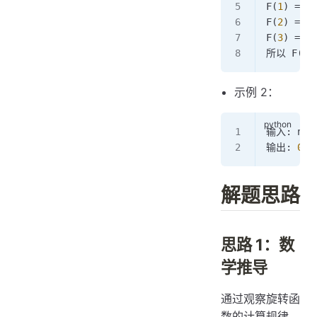
F
(
1
) 
=
 (
0
F
(
2
) 
=
 (
0
F
(
3
) 
=
 (
0
所以 
F
(
0
)
示例 2：
输入: num
输出: 
0
解题思路
思路 1：数
学推导
通过观察旋转函
数的计算规律，