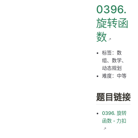
0396.
解题思路
思路 1：数学推导
旋转函
思路 1：代码
数
思路 1：复杂度分析
标签：数
组、数学、
动态规划
难度：中等
题目链接
0396. 旋转
函数 - 力扣