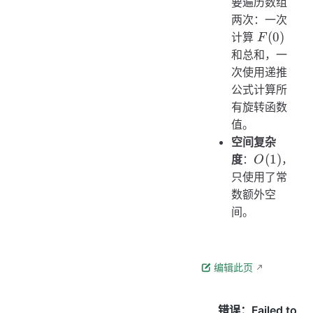
要遍历数组
两次：一次
F(0)
(
0
)
计算
F
和总和，一
次使用递推
公式计算所
有旋转函数
值。
空间复杂
O(1)
(
1
)
度
：
，
O
只使用了常
数额外空
间。
编辑此页