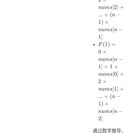
nums[1]
[
2
]
+
n
u
m
s
+ 2
...
+
(
−
n
\times
1
)
×
nums[2]
[
−
n
u
m
s
n
+ ... +
1
]
(n-1)
F(1) =
\times
(
1
)
=
F
0
nums[n-
0
×
\times
1]
[
−
n
u
m
s
n
nums[n-
1
]
+
1
×
1] + 1
[
0
]
+
n
u
m
s
\times
2
×
nums[0]
[
1
]
+
n
u
m
s
+ 2
...
+
(
−
n
\times
1
)
×
nums[1]
[
−
n
u
m
s
n
+ ... +
2
]
(n-1)
\times
通过数学推导，
nums[n-