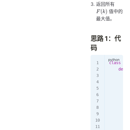
F(n-
F(k)
返回所有
1)
(
)
值中的
F
k
最大值。
思路 1：代
码
class
 Sol
    def
 m
        n
       
        f
        t
        f
         
         
       