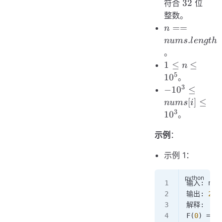
32
32
符合
位
整数。
n ==
==
n
nums.length
.
n
u
m
s
l
e
n
g
t
h
。
1 \le n
1
≤
≤
n
\le
5
1
0
。
10^{5}
3
-10^{3}
−
1
0
≤
\le
[
]
≤
n
u
m
s
i
nums[i]
3
1
0
。
\le
10^{3}
示例
：
示例 1：
输入: num
输出: 
26
解释:
F
(
0
) 
=
 (
0