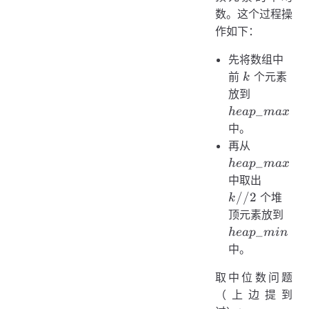
数。这个过程操
作如下：
先将数组中
k
前
个元素
k
heap\_m
放到
_
h
e
a
p
ma
x
中。
heap\_m
再从
_
h
e
a
p
ma
x
k
中取出
//
//2
个堆
k
2
hea
顶元素放到
_
h
e
a
p
min
中。
取中位数问题
（上边提到