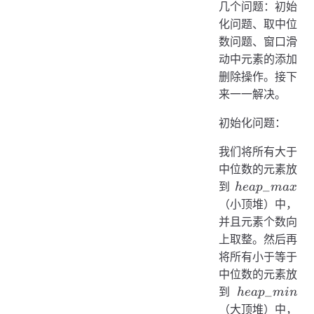
几个问题：初始
化问题、取中位
数问题、窗口滑
动中元素的添加
删除操作。接下
来一一解决。
初始化问题：
我们将所有大于
中位数的元素放
heap\_max
_
到
h
e
a
p
ma
x
（小顶堆）中，
并且元素个数向
上取整。然后再
将所有小于等于
中位数的元素放
heap\_min
_
到
h
e
a
p
min
（大顶堆）中，