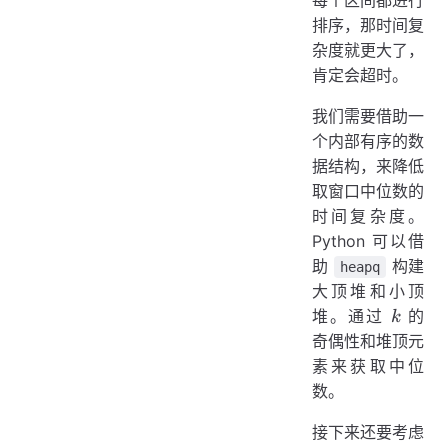
每个区间都进行
k)
排序，那时间复
杂度就更大了，
肯定会超时。
我们需要借助一
个内部有序的数
据结构，来降低
取窗口中位数的
时间复杂度。
Python 可以借
助
构建
heapq
大顶堆和小顶
k
堆。通过
的
k
奇偶性和堆顶元
素来获取中位
数。
接下来还要考虑