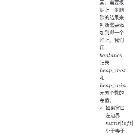
素。需要根
据上一步删
除的结果来
判断需要添
加到哪一个
堆上。我们
banlance
用
ban
l
an
ce
heap\_m
记录
_
h
e
a
p
ma
x
heap\_min
和
_
h
e
a
p
min
元素个数的
差值。
如果窗口
nums[l
左边界
[
]
n
u
m
s
l
e
f
t
hea
小于等于