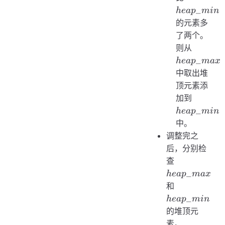
_
h
e
a
p
min
的元素多
了两个。
heap\_
则从
_
h
e
a
p
ma
x
中取出堆
顶元素添
heap\_
加到
_
h
e
a
p
min
中。
调整完之
后，分别检
heap\_max
查
_
h
e
a
p
ma
x
heap\_min
和
_
h
e
a
p
min
的堆顶元
素。