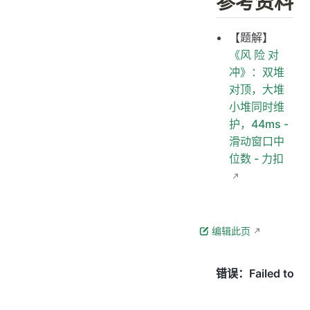
参考资料
【题解】
《风 险 对
冲》：双堆
对顶，大堆
小堆同时维
护，44ms -
滑动窗口中
位数 - 力扣
编辑此页