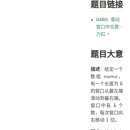
题目链接
0480. 滑动
窗口中位数 -
力扣
题目大意
描述
：给定一个
nums
数组
，
n
u
m
s
k
有一个长度为
k
的窗口从最左端
滑动到最右端。
k
窗口中有
个
k
数，每次窗口向
1
1
右移动
位。