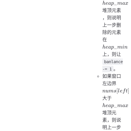
_
h
e
a
p
ma
x
堆顶元素
，则说明
上一步删
除的元素
heap\_m
在
_
h
e
a
p
min
上，则让
banlance
。
-= 1
如果窗口
nums[l
左边界
[
]
n
u
m
s
l
e
f
t
heap\_
大于
_
h
e
a
p
ma
x
堆顶元
素，则说
明上一步