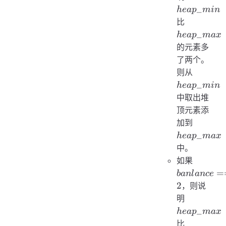
_
h
e
a
p
min
heap\_m
比
_
h
e
a
p
ma
x
的元素多
了两个。
heap\_
则从
_
h
e
a
p
min
中取出堆
顶元素添
heap\_
加到
_
h
e
a
p
ma
x
中。
banlanc
如果
== 2
=
ban
l
an
ce
2
，则说
heap\_m
明
_
h
e
a
p
ma
x
heap\_m
比