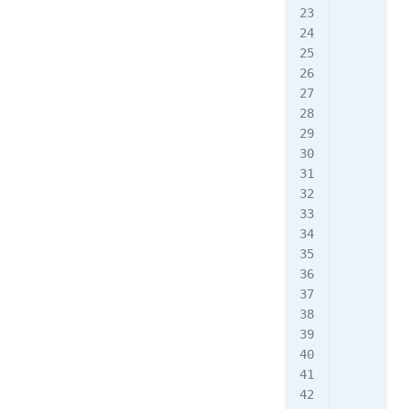
         
         
         
         
         
         
         
         
         
         
         
         
         
         
         
         
         