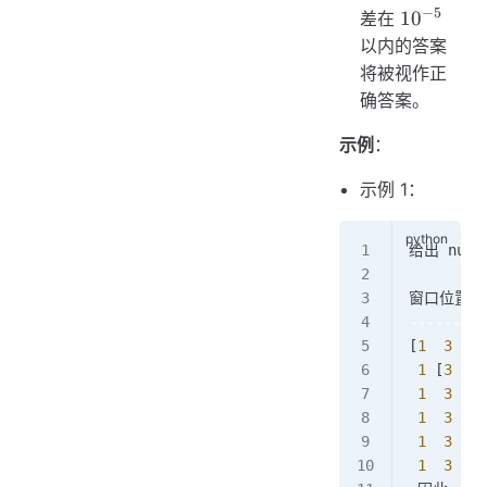
−
5
10 ^
1
0
差在
{-5}
以内的答案
将被视作正
确答案。
示例
：
示例 1：
给出 nums
窗口位置   
---------
[
1
  3
  -
1
 1
 [
3
  -
1
 1
  3
 [
-
1
 1
  3
  -
1
 1
  3
  -
1
 1
  3
  -
1