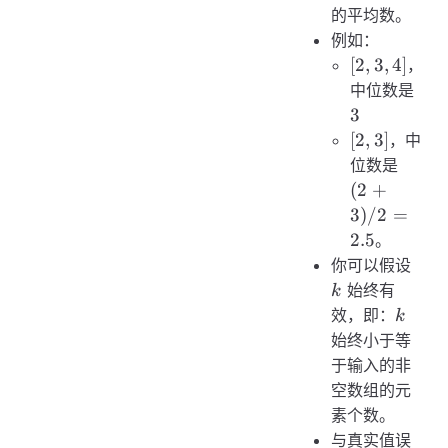
的平均数。
例如：
[2,3,4]
[
2
,
3
,
4
]
，
3
中位数是
3
[2,3]
[
2
,
3
]
，中
(2
位数是
+
(
2
+
3)
3
)
/2
=
/ 2
2.5
。
=
k
你可以假设
2.5
始终有
k
k
效，即：
k
始终小于等
于输入的非
空数组的元
素个数。
与真实值误