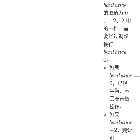
ban
l
an
ce
0
0
的取值为
-2
2
−
2
2
、
、
中
的一种。需
要经过调整
banlance
使得
== 0
==
ban
l
an
ce
0
。
banlanc
如果
== 0
=
ban
l
an
ce
0
，已经
平衡，不
需要再做
操作。
banlanc
如果
== -2
=
ban
l
an
ce
−
2
，则说
heap\_m
明