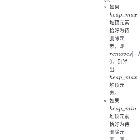
heap\_
如果
_
h
e
a
p
ma
x
堆顶元素
恰好为待
删除元
remov
素，即
heap\
[
−
re
m
o
v
es
> 0
0
，则弹
heap\_m
出
_
h
e
a
p
ma
x
堆顶元
素。
heap\_
如果
_
h
e
a
p
min
堆顶元素
恰好为待
删除元
remov
素，即