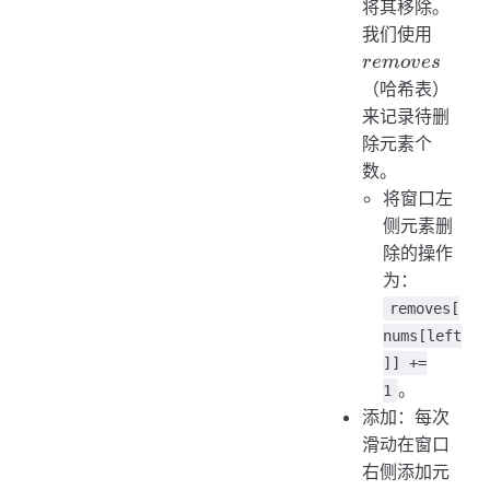
将其移除。
remov
我们使用
re
m
o
v
es
（哈希表）
来记录待删
除元素个
数。
将窗口左
侧元素删
除的操作
为：
removes[
nums[left
]] +=
。
1
添加：每次
滑动在窗口
右侧添加元