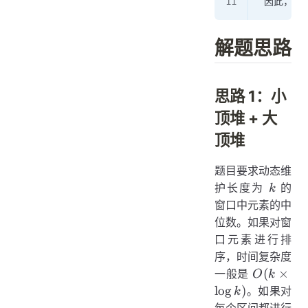
 因此，返
解题思路
思路 1：小
顶堆 + 大
顶堆
题目要求动态维
k
护长度为
的
k
窗口中元素的中
位数。如果对窗
口元素进行排
序，时间复杂度
O(k
(
×
一般是
O
k
\times
lo
g
)
。如果对
k
\log