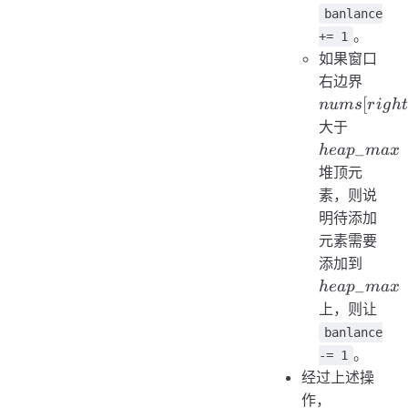
banlance
。
+= 1
如果窗口
nums[
右边界
[
n
u
m
s
r
i
g
h
t
heap\_
大于
_
h
e
a
p
ma
x
堆顶元
素，则说
明待添加
元素需要
heap
添加到
_
h
e
a
p
ma
x
上，则让
banlance
。
-= 1
经过上述操
banlance
作，