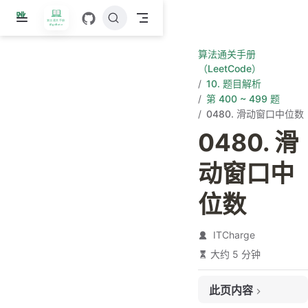
跳
至
主
算法通关手册
要
（LeetCode）
內
10. 题目解析
容
第 400 ~ 499 题
0480. 滑动窗口中位数
0480. 滑
动窗口中
位数
ITCharge
大约 5 分钟
此页内容