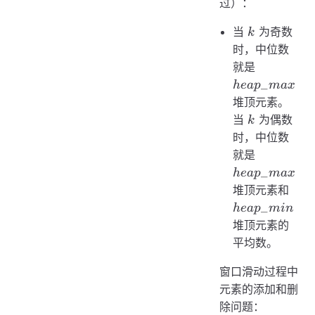
过）：
k
当
为奇数
k
时，中位数
heap\_m
就是
_
h
e
a
p
ma
x
堆顶元素。
k
当
为偶数
k
时，中位数
heap\_m
就是
_
h
e
a
p
ma
x
hea
堆顶元素和
_
h
e
a
p
min
堆顶元素的
平均数。
窗口滑动过程中
元素的添加和删
除问题：