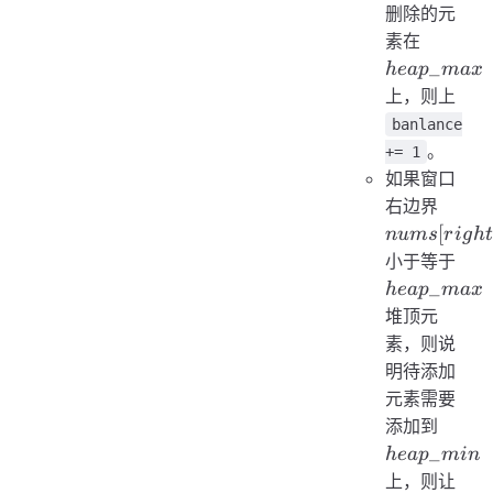
删除的元
heap\_
素在
_
h
e
a
p
ma
x
上，则上
banlance
。
+= 1
如果窗口
nums[
右边界
[
n
u
m
s
r
i
g
h
t
hea
小于等于
_
h
e
a
p
ma
x
堆顶元
素，则说
明待添加
元素需要
heap
添加到
_
h
e
a
p
min
上，则让