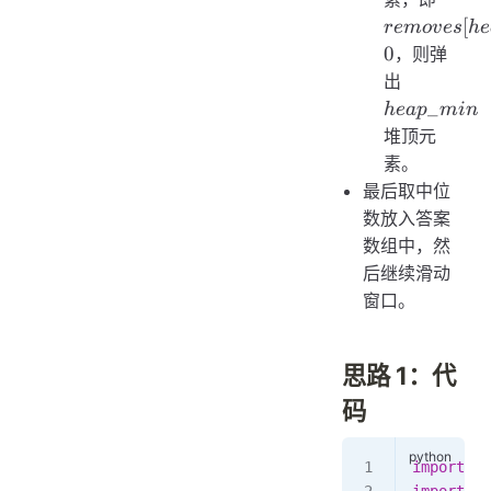
> 0
[
re
m
o
v
es
h
e
0
，则弹
heap\_m
出
_
h
e
a
p
min
堆顶元
素。
最后取中位
数放入答案
数组中，然
后继续滑动
窗口。
思路 1：代
码
import
 co