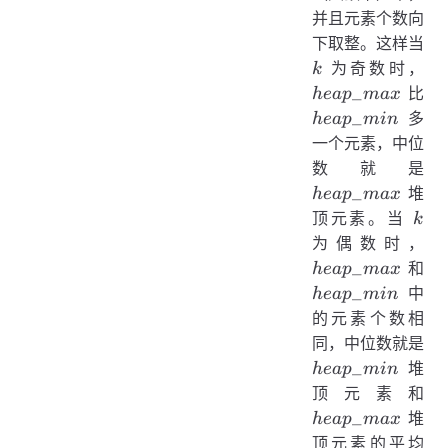
并且元素个数向
下取整。这样当
k
he
为奇数时，
k
_
比
h
e
a
p
ma
x
heap\_min
_
多
h
e
a
p
min
一个元素，中位
he
数就是
_
堆
h
e
a
p
ma
x
k
顶元素。当
k
he
为偶数时，
_
和
h
e
a
p
ma
x
heap\_min
_
中
h
e
a
p
min
的元素个数相
同，中位数就是
heap\_min
_
堆
h
e
a
p
min
he
顶元素和
_
堆
h
e
a
p
ma
x
顶元素的平均