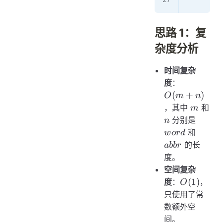
思路 1：复
杂度分析
时间复杂
O(m
度
：
+ n)
(
+
)
O
m
n
m
，其中
和
m
n
word
分别是
n
abbr
和
w
or
d
的长
abb
r
度。
空间复杂
O(1)
(
1
)
度
：
，
O
只使用了常
数额外空
间。