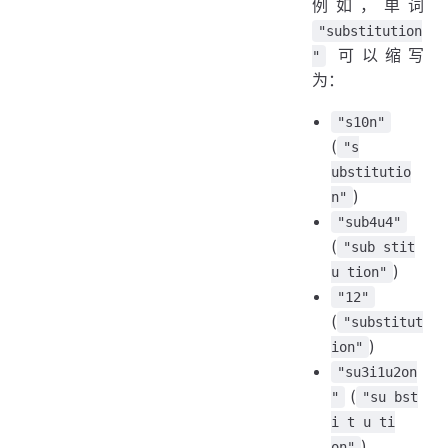
例如，单词
"substitution
可以缩写
"
为：
"s10n"
(
"s
ubstitutio
)
n"
"sub4u4"
(
"sub stit
)
u tion"
"12"
(
"substitut
)
ion"
"su3i1u2on
(
"
"su bst
i t u ti
)
on"