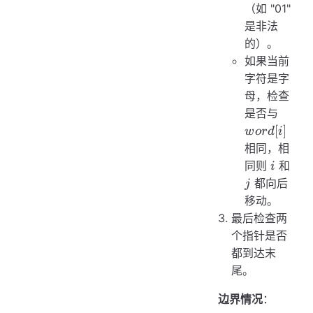
（如 "01"
是非法
的）。
如果当前
字符是字
母，检查
word[i
是否与
[
]
w
or
d
i
相同，相
i
j
同则
和
i
都向后
j
移动。
最后检查两
个指针是否
都到达末
尾。
边界情况
：