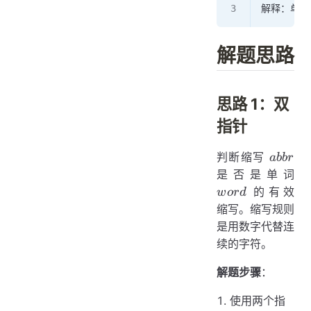
解释：单词
解题思路
思路 1：双
指针
abbr
判断缩写
abb
r
wo
是否是单词
的有效
w
or
d
缩写。缩写规则
是用数字代替连
续的字符。
解题步骤
：
使用两个指