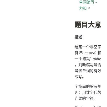
单词缩写 -
力扣
题目大意
描述
：
给定一个非空字
word
符串
和
w
or
d
abbr
一个缩写
abb
r
，判断缩写是否
是该单词的有效
缩写。
字符串的缩写规
则：用数字代替
连续的字符。