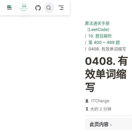
跳
至
主
算法通关手册
要
（LeetCode）
內
10. 题目解析
容
第 400 ~ 499 题
0408. 有效单词缩写
0408. 有
效单词缩
写
ITCharge
大约 2 分钟
此页内容