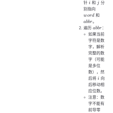
i
j
针
和
分
i
j
word
别指向
abbr
和
w
or
d
。
abb
r
abbr
遍历
：
abb
r
如果当前
字符是数
字，解析
完整的数
字（可能
是多位
数），然
i
后将
向
i
后移动相
应位数。
注意：数
字不能有
前导零