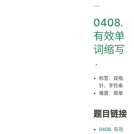
题目链接
---
题目大意
0408.
解题思路
思路 1：双指针
有效单
思路 1：代码
词缩写
思路 1：复杂度分析
标签：双指
针、字符串
难度：简单
题目链接
0408. 有效