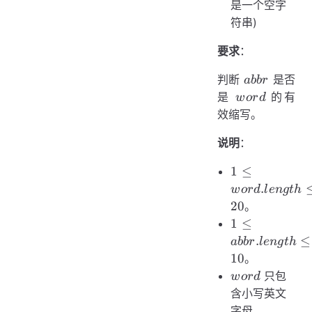
是一个空字
符串)
要求
：
abbr
判断
是否
abb
r
word
是
的有
w
or
d
效缩写。
说明
：
1 \le
1
≤
word.length
.
w
or
d
l
e
n
g
t
h
\le 20
20
。
1 \le
1
≤
abbr.length
.
≤
abb
r
l
e
n
g
t
h
\le 10
10
。
word
只包
w
or
d
含小写英文
字母。