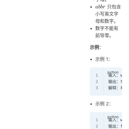
abbr
只包含
abb
r
小写英文字
母和数字。
数字不能有
前导零。
示例
：
示例 1：
输入：word
输出：tru
解释：单词
示例 2：
输入：word
输出：fals