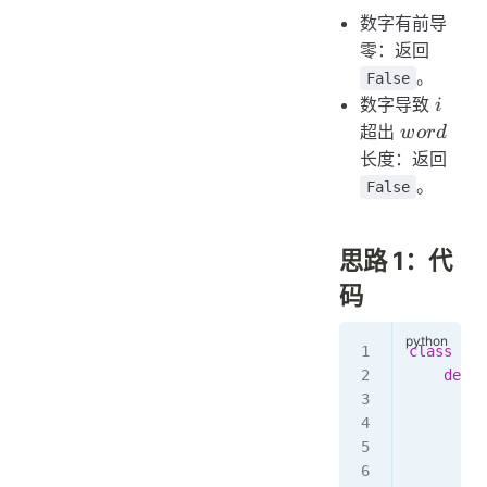
数字有前导
零：返回
。
False
i
数字导致
i
word
超出
w
or
d
长度：返回
。
False
思路 1：代
码
class
 Sol
    def
 v
        i
        w
         