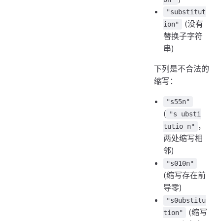
"substitut
(没有
ion"
替换子字符
串)
下列是不合法的
缩写：
"s55n"
(
"s ubsti
，
tutio n"
两处缩写相
邻)
"s010n"
(缩写存在前
导零)
"s0ubstitu
(缩写
tion"