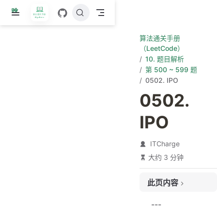
跳
至
主
算法通关手册
要
（LeetCode）
內
10. 题目解析
容
第 500 ~ 599 题
0502. IPO
0502.
IPO
ITCharge
大约 3 分钟
此页内容
题目链接
---
题目大意