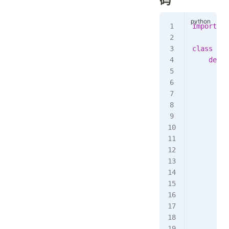
import
 he
class
 Sol
    def
 f
        n
      
        p
      
        m
        i
       
        f
      
         
      
         
         