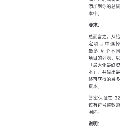
添加到你的总资
本中。
要求
：
总而言之，从给
定项目中选择
k
最多
个不同
k
项目的列表，以
「最大化最终资
本」，并输出最
终可获得的最多
资本。
答案保证在 32
位有符号整数范
围内。
说明
：