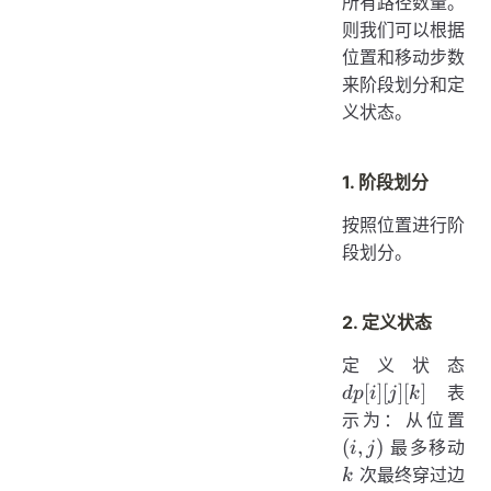
所有路径数量。
则我们可以根据
位置和移动步数
来阶段划分和定
义状态。
1. 阶段划分
按照位置进行阶
段划分。
2. 定义状态
dp[
定义状态
[j][
[
]
[
]
[
]
表
d
p
i
j
k
(i,
示为：从位置
j)
(
,
)
最多移动
i
j
k
次最终穿过边
k