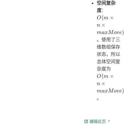
空间复杂
O(m
度
：
\times n
(
×
O
m
\times
×
n
maxMove
)
ma
x
M
o
v
e
。使用了三
维数组保存
状态，所以
总体空间复
O(m
杂度为
\times 
(
×
O
m
\times
×
n
maxMov
)
ma
x
M
o
v
e
。
编辑此页