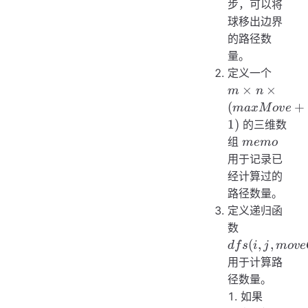
步，可以将
球移出边界
的路径数
量。
m \ti
定义一个
n \tim
×
×
m
n
(max
(
+
ma
x
M
o
v
e
+ 1)
1
)
的三维数
memo
组
m
e
m
o
用于记录已
经计算过的
路径数量。
定义递归函
dfs(i, j,
数
moveCount
(
,
,
df
s
i
j
m
o
v
e
用于计算路
径数量。
(i,
如果