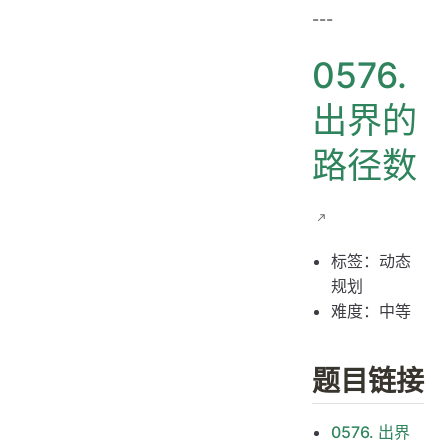
题目链接
---
题目大意
0576.
解题思路
思路 1：记忆化搜索
出界的
思路 1：代码
路径数
思路 1：复杂度分析
思路 2：动态规划
思路 2：动态规划代码
标签：动态
思路 2：复杂度分析
规划
难度：中等
题目链接
0576. 出界