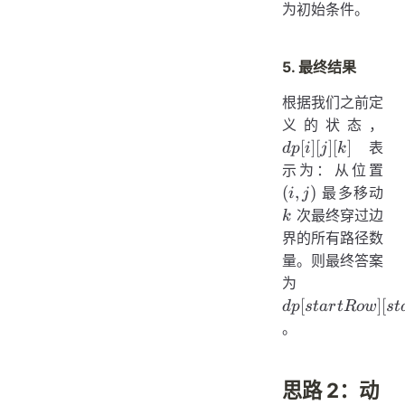
为初始条件。
5. 最终结果
根据我们之前定
dp[
义的状态，
[j][
[
]
[
]
[
]
表
d
p
i
j
k
(i,
示为：从位置
j)
(
,
)
最多移动
i
j
k
次最终穿过边
k
界的所有路径数
量。则最终答案
dp[startRow]
为
[startColumn]
[
]
[
d
p
s
t
a
r
tR
o
w
s
t
[maxMove]
。
思路 2：动