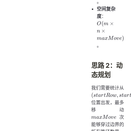
。
空间复杂
O(m
度
：
\times n
(
×
O
m
\times
×
n
maxMove
)
ma
x
M
o
v
e
。
思路 2：动
态规划
我们需要统计从
(startRow,
(
,
s
t
a
r
tR
o
w
s
t
a
r
startColumn)
位置出发，最多
ma
移动
次
ma
x
M
o
v
e
能够穿过边界的