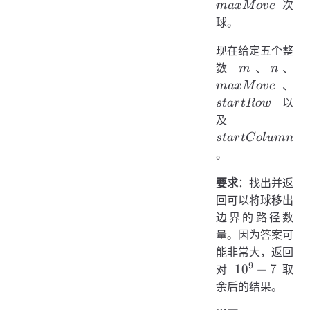
次
ma
x
M
o
v
e
球。
现在给定五个整
m
n
ma
数
、
、
m
n
st
、
ma
x
M
o
v
e
以
s
t
a
r
tR
o
w
startColumn
及
s
t
a
r
tC
o
l
u
mn
。
要求
：找出并返
回可以将球移出
边界的路径数
量。因为答案可
能非常大，返回
9
10^9
1
0
+
7
对
取
+ 7
余后的结果。