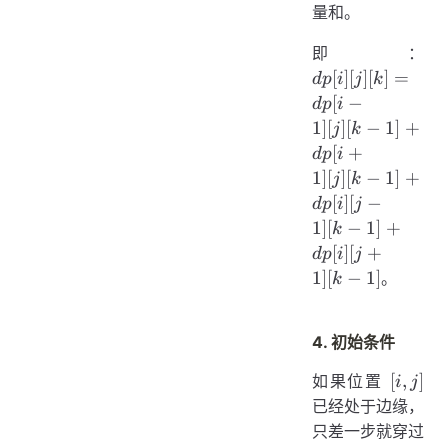
量和。
dp[
即：
[j][
[
]
[
]
[
]
=
d
p
i
j
k
=
[
−
d
p
i
dp[
1
]
[
]
[
−
1
]
+
j
k
- 
[
+
d
p
i
[j]
1
]
[
]
[
−
1
]
+
j
k
- 
[
]
[
−
d
p
i
j
+
1
]
[
−
1
]
+
k
dp[
[
]
[
+
d
p
i
j
+ 
1
]
[
−
1
]
。
k
[j]
- 
+
4. 初始条件
dp[
[j
[i,
[
,
]
如果位置
i
j
1][
j]
已经处于边缘，
- 
只差一步就穿过
+