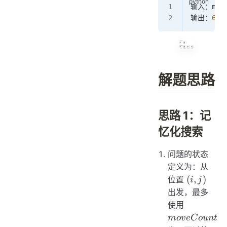
输入：m 
=
输出：
6
解题思路
思路 1：记
忆化搜索
问题的状态
定义为：从
(i,
(
,
)
位置
i
j
j)
出发，最多
moveCou
使用
m
o
v
e
C
o
u
n
t