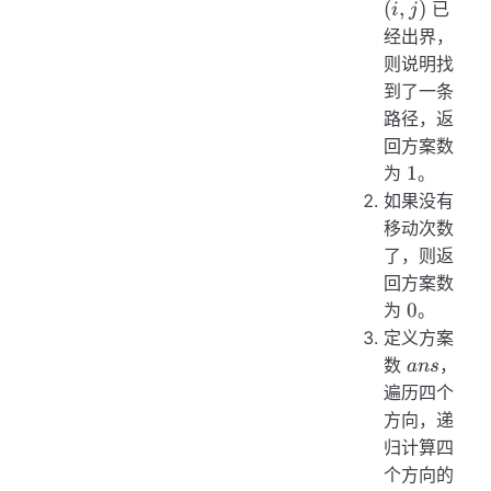
j)
(
,
)
已
i
j
经出界，
则说明找
到了一条
路径，返
回方案数
1
1
为
。
如果没有
移动次数
了，则返
回方案数
0
0
为
。
定义方案
ans
数
，
an
s
遍历四个
方向，递
归计算四
个方向的