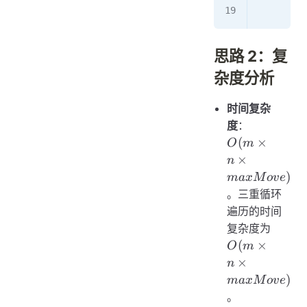
        r
思路 2：复
杂度分析
时间复杂
O(m
度
：
\times n
(
×
O
m
\times
×
n
maxMove
)
ma
x
M
o
v
e
。三重循环
遍历的时间
O(m
复杂度为
\times
(
×
O
m
\time
×
n
maxM
)
ma
x
M
o
v
e
。