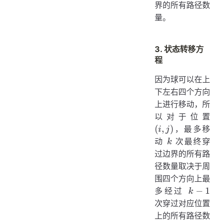
界的所有路径数
量。
3. 状态转移方
程
因为球可以在上
下左右四个方向
上进行移动，所
(i,
以对于位置
j)
(
,
)
，最多移
i
j
k
动
次最终穿
k
过边界的所有路
径数量取决于周
围四个方向上最
k
−
1
多经过
k
-
次穿过对应位置
1
上的所有路径数