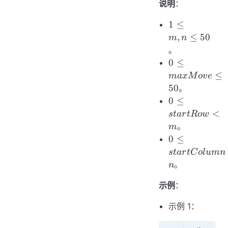
说明
：
1
1
≤
\le
,
≤
50
m
n
m,
。
n
0 \le
0
≤
\le
maxMove
≤
ma
x
M
o
v
e
50
\le 50
50
。
0 \le
0
≤
startRow
<
s
t
a
r
tR
o
w
< m
。
m
0 \le
0
≤
startColumn
s
t
a
r
tC
o
l
u
mn
< n
。
n
示例
：
示例 1：