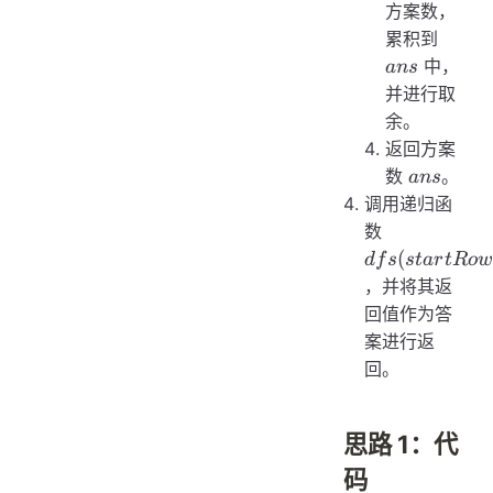
方案数，
ans
累积到
中，
an
s
并进行取
余。
返回方案
ans
数
。
an
s
调用递归函
dfs(startRo
数
startColum
(
df
s
s
t
a
r
tR
o
w
maxMove)
，并将其返
回值作为答
案进行返
回。
思路 1：代
码