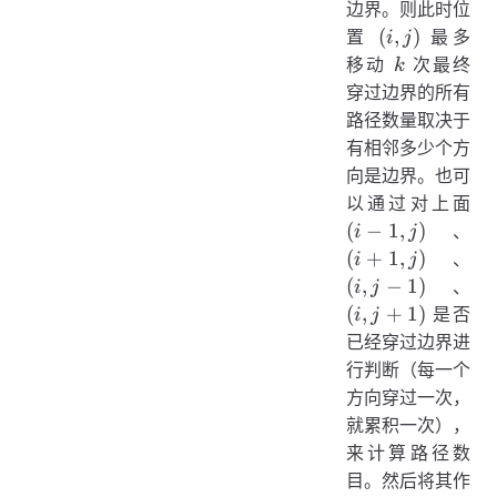
边界。则此时位
dp[
(i,
(
,
)
置
最多
i
j
[j
j)
k
移动
次最终
k
1][
穿过边界的所有
- 1
路径数量取决于
有相邻多少个方
向是边界。也可
(i
以通过对上面
-
(i
(
−
1
,
)
、
i
j
1,
+
(i,
(
+
1
,
)
、
i
j
j)
1,
j -
(i,
(
,
−
1
)
、
i
j
j)
1)
j
(
,
+
1
)
是否
i
j
+
已经穿过边界进
1)
行判断（每一个
方向穿过一次，
就累积一次），
来计算路径数
目。然后将其作