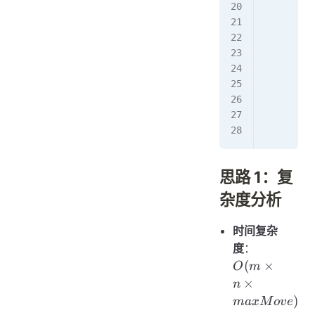
         
         
         
         
         
         
        r
思路 1：复
杂度分析
时间复杂
O(m
度
：
\times n
(
×
O
m
\times
×
n
maxMove
)
ma
x
M
o
v
e