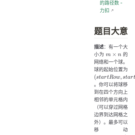
的路径数 -
力扣
题目大意
描述
：有一个大
m
×
小为
的
m
n
\times
网络和一个球。
n
球的起始位置为
(startRow,
(
,
s
t
a
r
tR
o
w
s
t
a
r
startColumn)
。你可以将球移
到在四个方向上
相邻的单元格内
（可以穿过网格
边界到达网格之
外）。最多可以
ma
移动