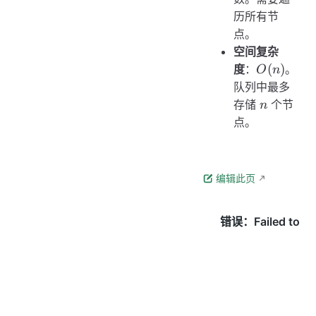
历所有节
点。
空间复杂
O(n)
(
)
度
：
。
O
n
队列中最多
n
存储
个节
n
点。
编辑此页