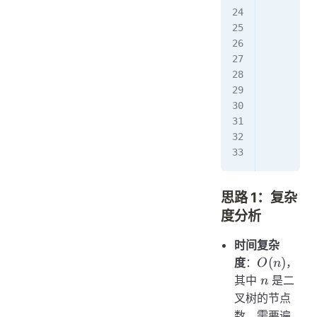
       
         
         
         
         
      
         
        r
思路 1：复杂
度分析
时间复杂
O(n)
(
)
度
：
，
O
n
n
其中
是二
n
叉树的节点
数。需要遍