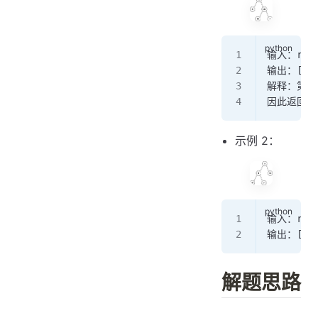
输入：root
输出：[
3.
解释：第 
0
因此返回 [
示例 2：
输入：root
输出：[
3.
解题思路