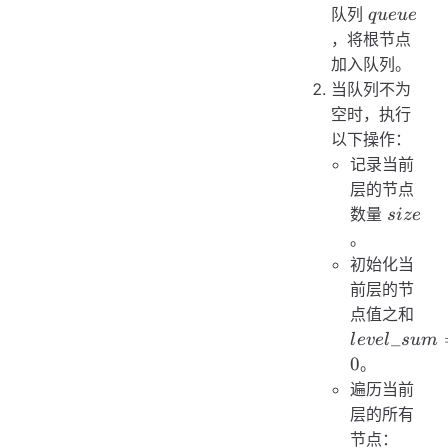
queue
队列
q
u
e
u
e
，将根节点
加入队列。
当队列不为
空时，执行
以下操作：
记录当前
层的节点
size
数量
s
i
ze
。
初始化当
前层的节
lev
点值之和
= 0
_
l
e
v
e
l
s
u
m
0
。
遍历当前
层的所有
节点：