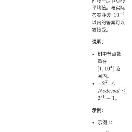
回每一层节点的
平均值。与实际
−
5
10^{-5
1
0
答案相差
以内的答案可以
被接受。
说明
：
树中节点数
[1,
量在
10^{4}]
4
[
1
,
1
0
]
范
围内。
31
-2^{31}
−
2
≤
\le
.
≤
N
o
d
e
v
a
l
Node.val
31
2
−
1
。
\le
2^{31} -
示例
：
1
示例 1：