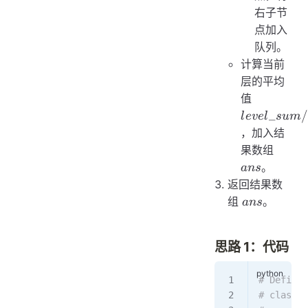
右子节
点加入
队列。
计算当前
层的平均
level\_su
值
/ size
_
l
e
v
e
l
s
u
m
，加入结
ans
果数组
。
an
s
返回结果数
ans
组
。
an
s
思路 1：代码
# Definit
# class T