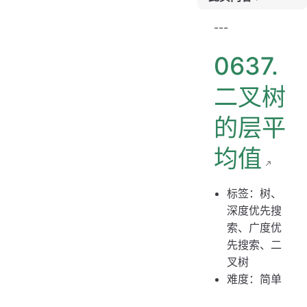
题目链接
---
题目大意
0637.
解题思路
思路 1：广度优先搜索
二叉树
的层平
均值
标签：树、
深度优先搜
索、广度优
先搜索、二
叉树
难度：简单