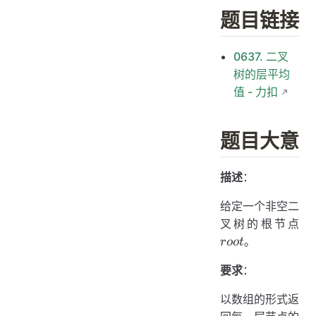
题目链接
0637. 二叉
树的层平均
值 - 力扣
题目大意
描述
：
给定一个非空二
ro
叉树的根节点
。
roo
t
要求
：
以数组的形式返