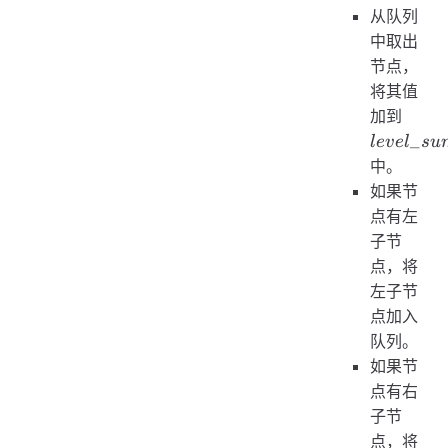
从队列
中取出
节点，
将其值
level
加到
_
l
e
v
e
l
s
u
中。
如果节
点有左
子节
点，将
左子节
点加入
队列。
如果节
点有右
子节
点，将