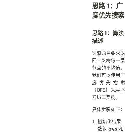
思路 1：广
度优先搜索
思路 1：算法
描述
这道题目要求返
回二叉树每一层
节点的平均值。
我们可以使用广
度优先搜索
（BFS）来层序
遍历二叉树。
具体步骤如下：
初始化结果
ans
数组
和
an
s