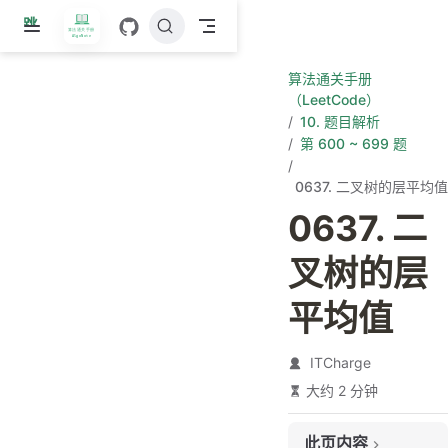
跳
至
主
算法通关手册
要
（LeetCode）
內
10. 题目解析
容
第 600 ~ 699 题
0637. 二叉树的层平均值
0637. 二
叉树的层
平均值
ITCharge
大约 2 分钟
此页内容