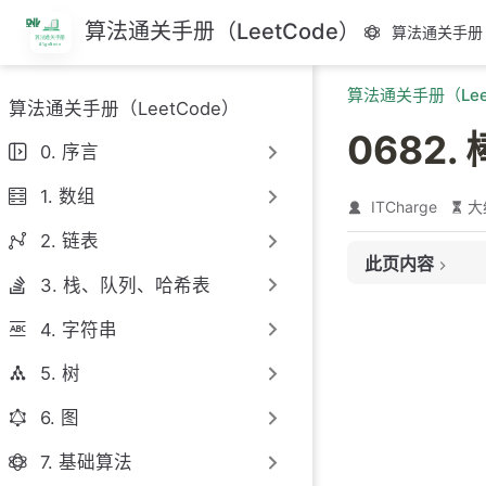
跳
算法通关手册（LeetCode）
算法通关手册（
至
主
算法通关手册（Lee
要
算法通关手册（LeetCode）
內
0682.
容
0. 序言
1. 数组
ITCharge
大
2. 链表
此页内容
3. 栈、队列、哈希表
题目链接
4. 字符串
题目大意
解题思路
5. 树
思路 1：栈
6. 图
7. 基础算法