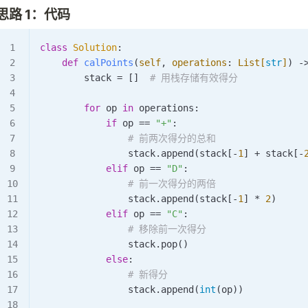
思路 1：代码
class
 Solution
:
    def
 calPoints
(
self
,
 operations
:
 List[
str
]
) -
        stack 
=
 []  
# 用栈存储有效得分
        for
 op 
in
 operations:
            if
 op 
==
 "+"
:
                # 前两次得分的总和
                stack.
append
(stack[
-
1
] 
+
 stack[
-
            elif
 op 
==
 "D"
:
                # 前一次得分的两倍
                stack.
append
(stack[
-
1
] 
*
 2
)
            elif
 op 
==
 "C"
:
                # 移除前一次得分
                stack.
pop
()
            else
:
                # 新得分
                stack.
append
(
int
(op))