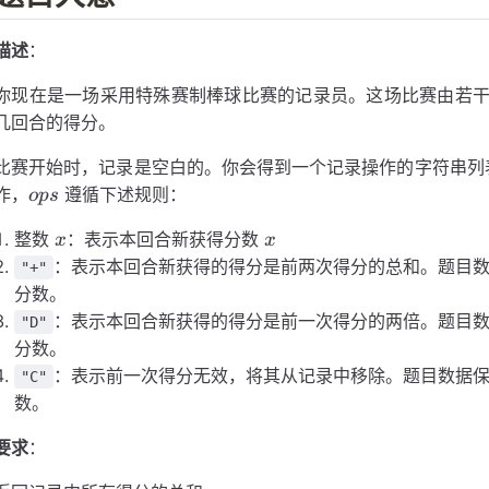
描述
：
你现在是一场采用特殊赛制棒球比赛的记录员。这场比赛由若
几回合的得分。
比赛开始时，记录是空白的。你会得到一个记录操作的字符串
ops
作，
遵循下述规则：
o
p
s
x
x
整数
：表示本回合新获得分数
x
x
：表示本回合新获得的得分是前两次得分的总和。题目
"+"
分数。
：表示本回合新获得的得分是前一次得分的两倍。题目
"D"
分数。
：表示前一次得分无效，将其从记录中移除。题目数据
"C"
数。
要求
：