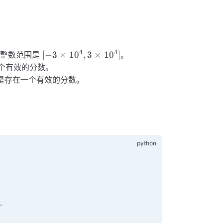
4
4
[-3
[
−
3
×
1
0
,
3
×
1
0
]
。整数范围是
。
\times
个有效的分数。
10^{4},
是存在一个有效的分数。
3
\times
10^{4}]
.