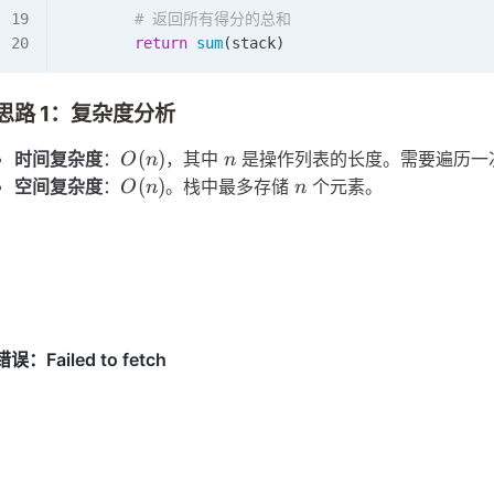
        # 返回所有得分的总和
        return
 sum
(stack)
思路 1：复杂度分析
O(n)
n
(
)
时间复杂度
：
，其中
是操作列表的长度。需要遍历一
O
n
n
O(n)
n
(
)
空间复杂度
：
。栈中最多存储
个元素。
O
n
n