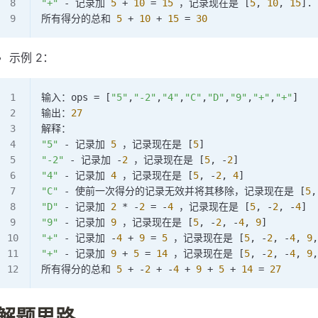
"+"
 -
 记录加 
5
 +
 10
 =
 15
 ，记录现在是 [
5
, 
10
, 
15
].
所有得分的总和 
5
 +
 10
 +
 15
 =
 30
示例 2：
输入：ops 
=
 [
"5"
,
"-2"
,
"4"
,
"C"
,
"D"
,
"9"
,
"+"
,
"+"
]
输出：
27
解释：
"5"
 -
 记录加 
5
 ，记录现在是 [
5
]
"-2"
 -
 记录加 
-
2
 ，记录现在是 [
5
, 
-
2
]
"4"
 -
 记录加 
4
 ，记录现在是 [
5
, 
-
2
, 
4
]
"C"
 -
 使前一次得分的记录无效并将其移除，记录现在是 [
5
,
"D"
 -
 记录加 
2
 *
 -
2
 =
 -
4
 ，记录现在是 [
5
, 
-
2
, 
-
4
]
"9"
 -
 记录加 
9
 ，记录现在是 [
5
, 
-
2
, 
-
4
, 
9
]
"+"
 -
 记录加 
-
4
 +
 9
 =
 5
 ，记录现在是 [
5
, 
-
2
, 
-
4
, 
9
,
"+"
 -
 记录加 
9
 +
 5
 =
 14
 ，记录现在是 [
5
, 
-
2
, 
-
4
, 
9
,
所有得分的总和 
5
 +
 -
2
 +
 -
4
 +
 9
 +
 5
 +
 14
 =
 27
解题思路