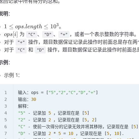
返回记录中所有得分的总和。
说明
：
3
1 \le
1
≤
.
≤
1
0
。
o
p
s
l
e
n
g
t
h
ops.length
ops[i]
[
]
为
、
、
，或者一个表示整数的字符串
o
p
s
i
"C"
"D"
"+"
\le
对于
操作，题目数据保证记录此操作时前面总是存在两
"+"
10^{3}
对于
和
操作，题目数据保证记录此操作时前面总
"C"
"D"
示例
：
示例 1：
输入：ops 
=
 [
"5"
,
"2"
,
"C"
,
"D"
,
"+"
]
输出：
30
解释：
"5"
 -
 记录加 
5
 ，记录现在是 [
5
]
"2"
 -
 记录加 
2
 ，记录现在是 [
5
, 
2
]
"C"
 -
 使前一次得分的记录无效并将其移除，记录现在是 [
5
]
"D"
 -
 记录加 
2
 *
 5
 =
 10
 ，记录现在是 [
5
, 
10
].