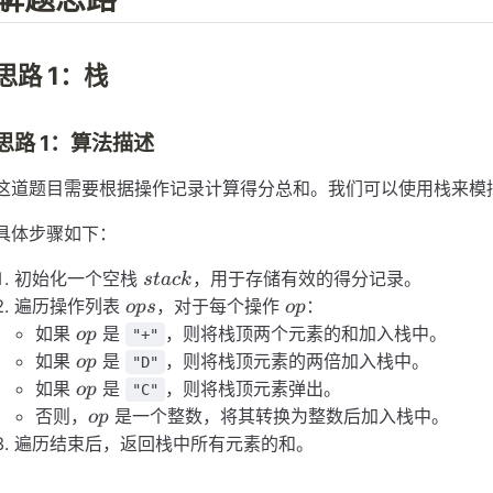
思路 1：栈
思路 1：算法描述
这道题目需要根据操作记录计算得分总和。我们可以使用栈来模
具体步骤如下：
stack
初始化一个空栈
，用于存储有效的得分记录。
s
t
a
c
k
ops
op
遍历操作列表
，对于每个操作
：
o
p
s
o
p
op
如果
是
，则将栈顶两个元素的和加入栈中。
o
p
"+"
op
如果
是
，则将栈顶元素的两倍加入栈中。
o
p
"D"
op
如果
是
，则将栈顶元素弹出。
o
p
"C"
op
否则，
是一个整数，将其转换为整数后加入栈中。
o
p
遍历结束后，返回栈中所有元素的和。