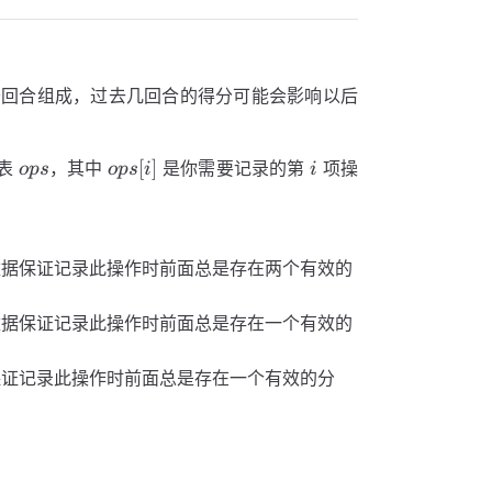
干回合组成，过去几回合的得分可能会影响以后
ops
ops[i]
i
[
]
列表
，其中
是你需要记录的第
项操
o
p
s
o
p
s
i
i
数据保证记录此操作时前面总是存在两个有效的
数据保证记录此操作时前面总是存在一个有效的
保证记录此操作时前面总是存在一个有效的分