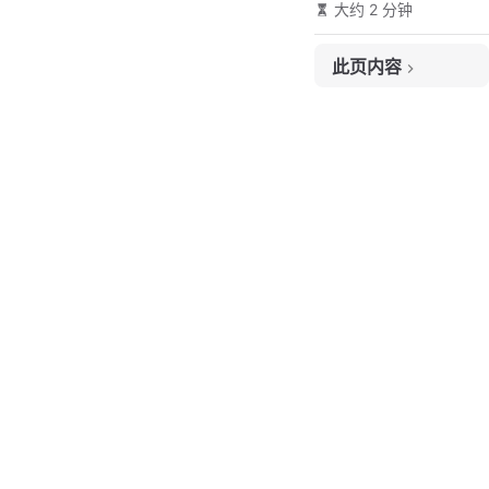
大约 2 分钟
此页内容
题目链接
题目大意
解题思路
代码