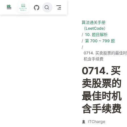
跳
至
主
算法通关手册
要
（LeetCode）
內
10. 题目解析
容
第 700 ~ 799 题
0714. 买卖股票的最佳时
机含手续费
0714. 买
卖股票的
最佳时机
含手续费
ITCharge