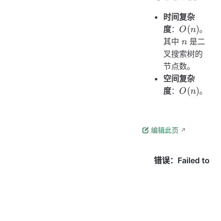
时间复杂
O(n)
(
)
度
：
。
O
n
n
其中
是二
n
叉搜索树的
节点数。
空间复杂
O(n)
(
)
度
：
。
O
n
编辑此页