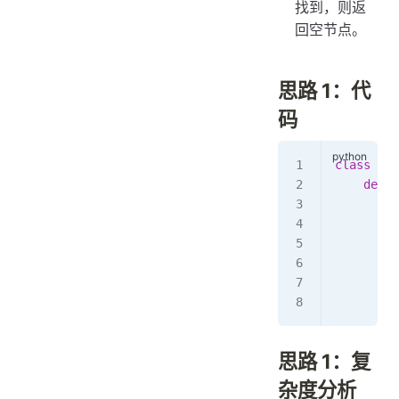
找到，则返
回空节点。
思路 1：代
码
class
 Sol
    def
 s
        i
         
        i
         
        e
         
思路 1：复
杂度分析