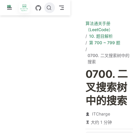
跳
至
主
算法通关手册
要
（LeetCode）
內
10. 题目解析
容
第 700 ~ 799 题
0700. 二叉搜索树中的
搜索
0700. 二
叉搜索树
中的搜索
ITCharge
大约 1 分钟