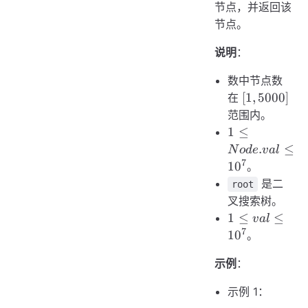
节点，并返回该
节点。
说明
：
数中节点数
[1,
[
1
,
5000
]
在
5000]
范围内。
1 \le
1
≤
Node.val
.
≤
N
o
d
e
v
a
l
\le 10^7
7
1
0
。
是二
root
叉搜索树。
1 \le
1
≤
≤
v
a
l
val
7
1
0
。
\le
示例
：
10^7
示例 1：