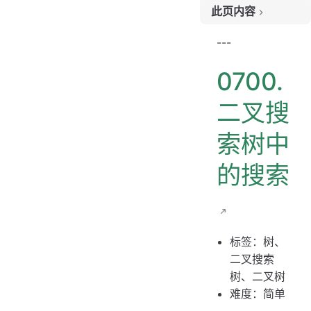
此页内容
题目链接
---
题目大意
0700.
解题思路
思路 1：递归
二叉搜
思路 1：代码
索树中
思路 1：复杂度分析
的搜索
标签：树、
二叉搜索
树、二叉树
难度：简单