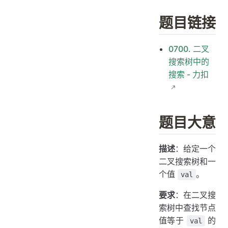
题目链接
0700. 二叉
搜索树中的
搜索 - 力扣
题目大意
描述
：给定一个
二叉搜索树和一
个值
。
val
要求
：在二叉搜
索树中查找节点
值等于
的
val