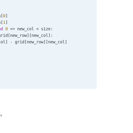
n[
0
]
n[
1
]
nd
 0
 <=
 new_col 
<
 size:
grid[new_row][new_col]:
col] 
-
 grid[new_row][new_col]
数。