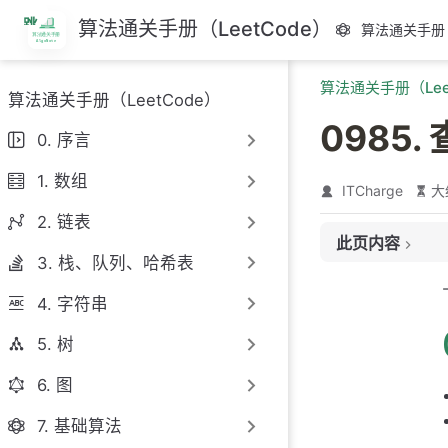
跳
算法通关手册（LeetCode）
算法通关手册（
至
主
算法通关手册（Lee
要
算法通关手册（LeetCode）
內
0985
容
0. 序言
1. 数组
ITCharge
大
2. 链表
此页内容
3. 栈、队列、哈希表
题目链接
4. 字符串
题目大意
解题思路
5. 树
思路 1：模拟
6. 图
思路 1：代码
7. 基础算法
思路 1：复杂度