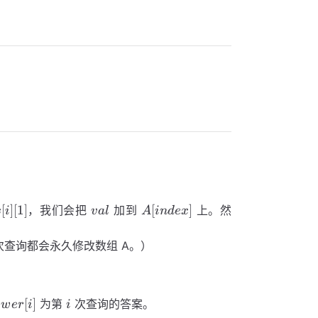
val
A[index]
[
]
[
1
]
[
]
，我们会把
加到
上。然
s
i
v
a
l
A
in
d
e
x
次查询都会永久修改数组 A。）
wer[i]
i
[
]
为第
次查询的答案。
s
w
er
i
i