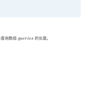
queries
查询数组
的长度。
q
u
er
i
es