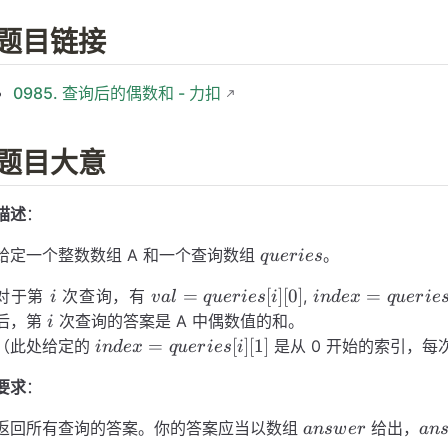
题目链接
0985. 查询后的偶数和 - 力扣
题目大意
描述
：
queries
给定一个整数数组 A 和一个查询数组
。
q
u
er
i
es
i
val =
index =
=
[
]
[
0
]
=
对于第
次查询，有
,
i
v
a
l
q
u
er
i
es
i
in
d
e
x
q
u
er
i
e
queries[i]
queries[i]
i
后，第
次查询的答案是 A 中偶数值的和。
i
[0]
[1]
index =
=
[
]
[
1
]
（此处给定的
是从 0 开始的索引，每
in
d
e
x
q
u
er
i
es
i
queries[i]
要求
：
[1]
answer
ans
返回所有查询的答案。你的答案应当以数组
给出，
an
s
w
er
an