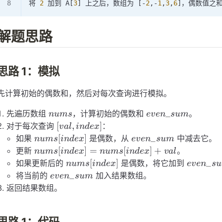
将 
2
 加到 A[
3
] 上之后，数组为 [
-
2
,
-
1
,
3
,
6
]，偶数值之和
解题思路
思路 1：模拟
先计算初始的偶数和，然后对每次查询进行模拟。
nums
even\_sum
_
先遍历数组
，计算初始的偶数和
。
n
u
m
s
e
v
e
n
s
u
m
[val,
[
,
]
对于每次查询
：
v
a
l
in
d
e
x
index]
nums[index]
even\_sum
[
]
_
如果
是偶数，从
中减去它。
n
u
m
s
in
d
e
x
e
v
e
n
s
u
m
nums[index]
[
]
=
[
]
+
更新
。
n
u
m
s
in
d
e
x
n
u
m
s
in
d
e
x
v
a
l
=
nums[index]
even\_
[
]
_
如果更新后的
是偶数，将它加到
n
u
m
s
in
d
e
x
e
v
e
n
s
u
nums[index]
even\_sum
_
将当前的
加入结果数组。
e
v
e
n
s
u
m
+ val
返回结果数组。
思路 1：代码