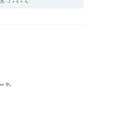
为 
-
2
 +
 6
 =
 4
。
sum
中。
m