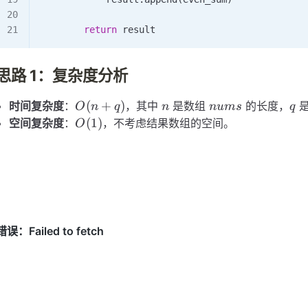
        return
 result
思路 1：复杂度分析
O(n
n
nums
q
(
+
)
时间复杂度
：
，其中
是数组
的长度，
是
O
n
q
n
n
u
m
s
q
+
O(1)
(
1
)
空间复杂度
：
，不考虑结果数组的空间。
O
q)