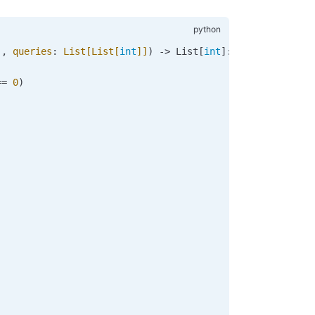
]
,
 queries
:
 List[List[
int
]]
) -> List[
int
]:
==
 0
)