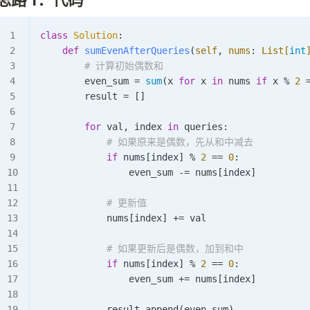
class
 Solution
:
    def
 sumEvenAfterQueries
(
self
,
 nums
:
 List[
int
        # 计算初始偶数和
        even_sum 
=
 sum
(x 
for
 x 
in
 nums 
if
 x 
%
 2
 
        result 
=
 []
        for
 val, index 
in
 queries:
            # 如果原来是偶数，先从和中减去
            if
 nums[index] 
%
 2
 ==
 0
:
                even_sum 
-=
 nums[index]
            # 更新值
            nums[index] 
+=
 val
            # 如果更新后是偶数，加到和中
            if
 nums[index] 
%
 2
 ==
 0
:
                even_sum 
+=
 nums[index]
            result.
append
(even_sum)