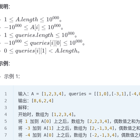
说明
：
000
1 \le
1
≤
.
≤
1
0
。
A
l
e
n
g
t
h
A.length
000
000
-10^{000}
−
1
0
≤
[
]
≤
1
0
。
A
i
\le
\le A[i] \le
000
1 \le
1
≤
.
≤
1
0
。
q
u
er
i
es
l
e
n
g
t
h
10^{000}
10^{000}
queries.length
000
000
-10^{000}
−
1
0
≤
[
]
[
0
]
≤
1
0
。
q
u
er
i
es
i
\le 10^{000}
\le
0 \le
0
≤
[
]
[
1
]
<
.
。
q
u
er
i
es
i
A
l
e
n
g
t
h
queries[i]
queries[i]
示例
：
[0] \le
[1] \lt
10^{000}
A.length
示例 1：
输入：A 
=
 [
1
,
2
,
3
,
4
], queries 
=
 [[
1
,
0
],[
-
3
,
1
],[
-
4
,
输出：[
8
,
6
,
2
,
4
]
解释：
开始时，数组为 [
1
,
2
,
3
,
4
]。
将 
1
 加到 A[
0
] 上之后，数组为 [
2
,
2
,
3
,
4
]，偶数值之和为
将 
-
3
 加到 A[
1
] 上之后，数组为 [
2
,
-
1
,
3
,
4
]，偶数值之和
将 
-
4
 加到 A[
0
] 上之后，数组为 [
-
2
,
-
1
,
3
,
4
]，偶数值之