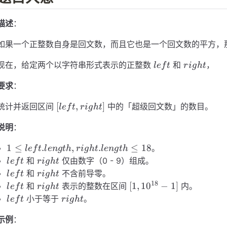
描述
：
如果一个正整数自身是回文数，而且它也是一个回文数的平方，
left
right
现在，给定两个以字符串形式表示的正整数
和
，
l
e
f
t
r
i
g
h
t
要求
：
[left,
[
,
]
统计并返回区间
中的「超级回文数」的数目。
l
e
f
t
r
i
g
h
t
right]
说明
：
1 \le
1
≤
.
,
.
≤
18
。
l
e
f
t
l
e
n
g
t
h
r
i
g
h
t
l
e
n
g
t
h
left.length,
left
right
和
仅由数字（0 - 9）组成。
l
e
f
t
r
i
g
h
t
right.length
left
right
和
不含前导零。
l
e
f
t
r
i
g
h
t
\le 18
18
left
right
[1,
[
1
,
1
0
−
1
]
和
表示的整数在区间
内。
l
e
f
t
r
i
g
h
t
10^{18}
left
right
小于等于
。
l
e
f
t
r
i
g
h
t
- 1]
示例
：