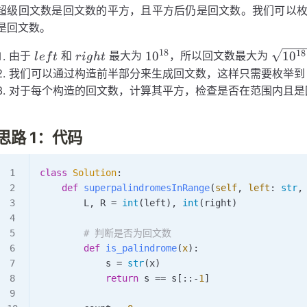
超级回文数是回文数的平方，且平方后仍是回文数。我们可以
是回文数。
18
left
right
10^{18}
\sqrt
18
1
0
1
0
由于
和
最大为
，所以回文数最大为
l
e
f
t
r
i
g
h
t
= 10^
我们可以通过构造前半部分来生成回文数，这样只需要枚举
对于每个构造的回文数，计算其平方，检查是否在范围内且是
思路 1：代码
class
 Solution
:
    def
 superpalindromesInRange
(
self
,
 left
:
 str
,
        L, R 
=
 int
(left), 
int
(right)
        # 判断是否为回文数
        def
 is_palindrome
(
x
):
            s 
=
 str
(x)
            return
 s 
==
 s[::
-
1
]