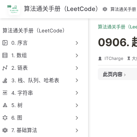
跳
算法通关手册（LeetCode）
算法通关手册（
至
主
算法通关手册（Lee
要
算法通关手册（LeetCode）
內
0906
容
0. 序言
1. 数组
ITCharge
大
2. 链表
此页内容
3. 栈、队列、哈希表
题目链接
4. 字符串
题目大意
解题思路
5. 树
思路 1：枚举 +
6. 图
思路 1：代码
7. 基础算法
思路 1：复杂度