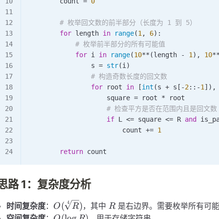
        count 
=
 0
        # 枚举回文数的前半部分（长度为 1 到 5）
        for
 length 
in
 range
(
1
, 
6
):
            # 枚举前半部分的所有可能值
            for
 i 
in
 range
(
10
**
(length 
-
 1
), 
10
*
                s 
=
 str
(i)
                # 构造奇数长度的回文数
                for
 root 
in
 [
int
(s 
+
 s[
-
2
::
-
1
]),
                    square 
=
 root 
*
 root
                    # 检查平方是否在范围内且是回文数
                    if
 L 
<=
 square 
<=
 R 
and
 is_p
                        count 
+=
 1
        return
 count
思路 1：复杂度分析
4
O(\sqrt[4]
R
(
)
时间复杂度
：
，其中
是右边界。需要枚举所有可能
O
R
R
{R})
O(\log
(
lo
g
)
空间复杂度
：
，用于存储字符串。
O
R