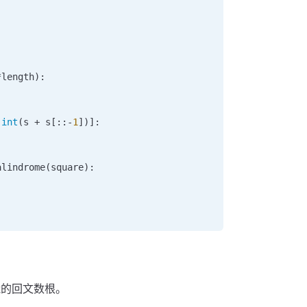
*
length):
 
int
(s 
+
 s[::
-
1
])]:
alindrome
(square):
的回文数根。