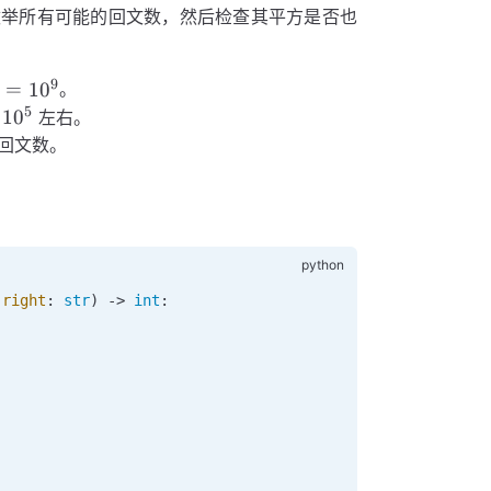
枚举所有可能的回文数，然后检查其平方是否也
9
{10^{18}}
=
1
0
。
9
5
10^5
1
0
到
左右。
回文数。
 right
:
 str
) -> 
int
: