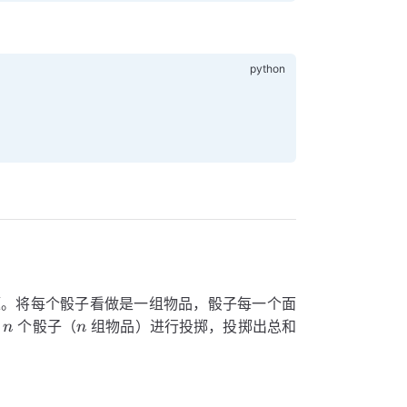
题。将每个骰子看做是一组物品，骰子每一个面
n
n
用
个骰子（
组物品）进行投掷，投掷出总和
n
n