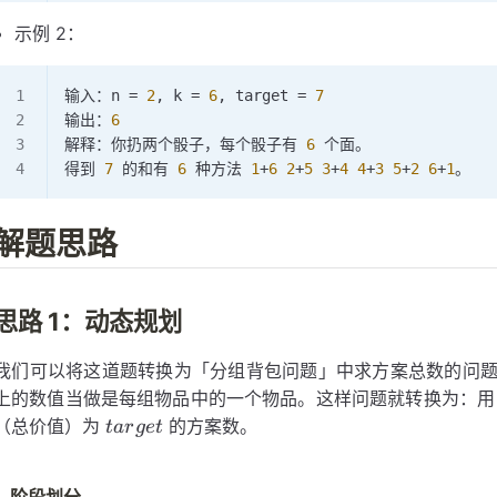
示例 2：
输入：n 
=
 2
, k 
=
 6
, target 
=
 7
输出：
6
解释：你扔两个骰子，每个骰子有 
6
 个面。
得到 
7
 的和有 
6
 种方法 
1
+
6
 2
+
5
 3
+
4
 4
+
3
 5
+
2
 6
+
1
。
解题思路
思路 1：动态规划
我们可以将这道题转换为「分组背包问题」中求方案总数的问
上的数值当做是每组物品中的一个物品。这样问题就转换为：
target
（总价值）为
的方案数。
t
a
r
g
e
t