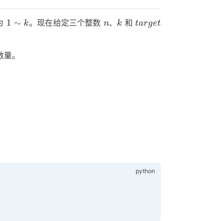
1
n
k
target
1
∼
为
。现在给定三个整数
、
和
k
n
k
t
a
r
g
e
t
\sim
k
数量。