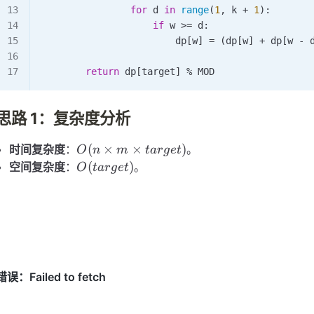
                for
 d 
in
 range
(
1
, k 
+
 1
):
                    if
 w 
>=
 d:
                        dp[w] 
=
 (dp[w] 
+
 dp[w 
-
 
        return
 dp[target] 
%
 MOD
思路 1：复杂度分析
O(n
(
×
×
)
时间复杂度
：
。
O
n
m
t
a
r
g
e
t
\times
O(target)
(
)
空间复杂度
：
。
O
t
a
r
g
e
t
m
\times
target)