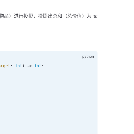
w
物品）进行投掷，投掷出总和（总价值）为
w
arget
:
 int
) -> 
int
: