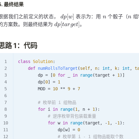
5. 最终结果
dp[w]
n
n
[
]
根据我们之前定义的状态，
表示为：用
个骰子（
组
d
p
w
n
n
dp[target]
[
]
的方案数。则最终结果为
。
d
p
t
a
r
g
e
t
思路 1：代码
class
 Solution
:
    def
 numRollsToTarget
(
self
,
 n
:
 int
,
 k
:
 int
,
 t
        dp 
=
 [
0
 for
 _ 
in
 range
(target 
+
 1
)]
        dp[
0
] 
=
 1
        MOD
 =
 10
 **
 9
 +
 7
        # 枚举前 i 组物品
        for
 i 
in
 range
(
1
, n 
+
 1
):
            # 逆序枚举背包装载重量
            for
 w 
in
 range
(target, 
-
1
, 
-
1
):
                dp[w] 
=
 0
                # 枚举第 i - 1 组物品能取个数