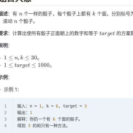
n
k
描述
：有
个一样的骰子，每个骰子上都有
个面，分别标号
n
k
n
，滚动
个骰子。
n
target
要求
：计算出使所有骰子正面朝上的数字和等于
的方案
t
a
r
g
e
t
说明
：
1
1
≤
,
≤
30
。
n
k
\le
1 \le
1
≤
≤
1000
。
t
a
r
g
e
t
n,
target
示例
：
k
\le
\le
1000
示例 1：
30
输入：n 
=
 1
, k 
=
 6
, target 
=
 3
输出：
1
解释：你扔一个有 
6
 个面的骰子。
得到 
3
 的和只有一种方法。