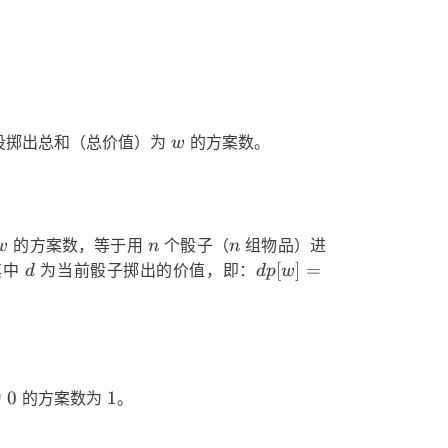
w
投掷出总和（总价值）为
的方案数。
w
w
n
n
的方案数，等于用
个骰子（
组物品）进
w
n
n
d
dp[w]
[
]
=
其中
为当前骰子掷出的价值，即：
d
d
p
w
=
dp[w]
+
dp[w
- d]
0
1
0
1
为
的方案数为
。