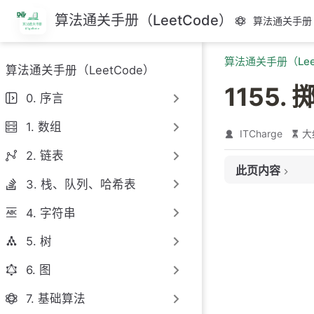
跳
算法通关手册（LeetCode）
算法通关手册（
至
主
算法通关手册（Lee
要
算法通关手册（LeetCode）
內
1155
容
0. 序言
1. 数组
ITCharge
大
2. 链表
此页内容
3. 栈、队列、哈希表
题目链接
4. 字符串
题目大意
解题思路
5. 树
思路 1：动态规
6. 图
思路 1：代码
7. 基础算法
思路 1：复杂度