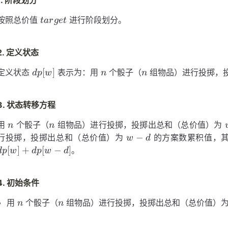
1. 阶段划分
target
按照总价值
进行阶段划分。
t
a
r
g
e
t
2. 定义状态
dp[w]
n
n
[
]
定义状态
表示为：用
个骰子（
组物品）进行投掷，
d
p
w
n
n
3. 状态转移方程
n
n
用
个骰子（
组物品）进行投掷，投掷出总和（总价值）为
n
n
w
−
行投掷，投掷出总和（总价值）为
的方案数累积值，
w
d
-
[
]
+
[
−
]
。
d
p
w
d
p
w
d
d
4. 初始条件
n
n
用
个骰子（
组物品）进行投掷，投掷出总和（总价值）
n
n