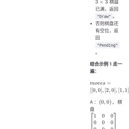
\times
3
×
3
棋盘
3
已满，返回
。
"Draw"
否则棋盘还
有空位，返
回
"Pending"
。
结合示例 1 走一
遍：
moves
=
m
o
v
es
=
[[
0
,
0
]
,
[
2
,
0
]
,
[
1
,
1
[[0,0],
(0,0)
(
0
,
0
)
A：
，棋
[2,0],
\begin{bmat
[1,1],
盘
[2,1],
1
0
0
[2,2]]
0
0
0