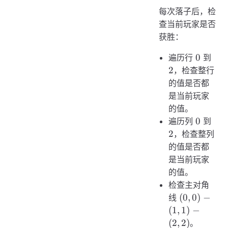
每次落子后，检
查当前玩家是否
获胜：
0
2
0
遍历行
到
2
，检查整行
的值是否都
是当前玩家
的值。
0
2
0
遍历列
到
2
，检查整列
的值是否都
是当前玩家
的值。
检查主对角
(0,0)-
(
0
,
0
)
−
线
(1,1)-
(
1
,
1
)
−
(2,2)
(
2
,
2
)
。