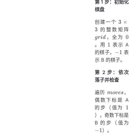
第 1 步：初始化
棋盘
3
3
×
创建一个
\times
gr
3
的整数矩阵
3
0
0
，全为
g
r
i
d
1
1
。用
表示 A
-1
−
1
的棋子，
表
示 B 的棋子。
第 2 步：依次
落子并检查
moves
遍历
，
m
o
v
es
偶数下标是 A
1
1
的步（值为
），奇数下标是
-1
B 的步（值为
−
1
）。