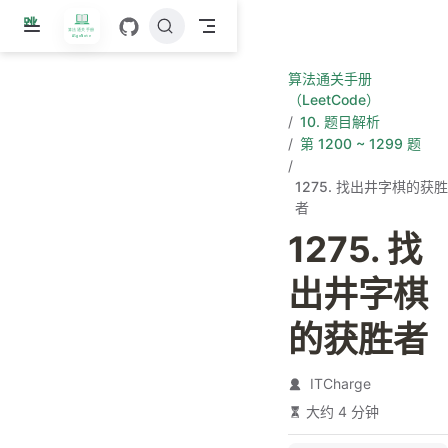
跳
至
主
算法通关手册
要
（LeetCode）
內
10. 题目解析
容
第 1200 ~ 1299 题
1275. 找出井字棋的获胜
者
1275. 找
出井字棋
的获胜者
ITCharge
大约 4 分钟