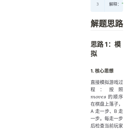
解释：
"B"
解题思路
思路 1：模
拟
1. 核心思想
直接模拟游戏过
mo
程：按照
的顺序
m
o
v
es
在棋盘上落子，
A 走一步、B 走
一步。每走一步
后检查当前玩家