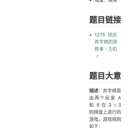
难度：简单
题目链接
1275. 找出
井字棋的获
胜者 - 力扣
题目大意
描述
：井字棋是
由两个玩家 A
3
3
×
3
和 B 在
\times
的棋盘上进行的
3
游戏。游戏规则
如下：