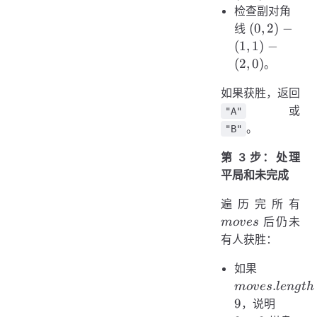
检查副对角
(0,2)-
(
0
,
2
)
−
线
(1,1)-
(
1
,
1
)
−
(2,0)
(
2
,
0
)
。
如果获胜，返回
或
"A"
。
"B"
第 3 步：处理
平局和未完成
mo
遍历完所有
后仍未
m
o
v
es
有人获胜：
moves.len
如果
== 9
.
m
o
v
es
l
e
n
g
t
h
3
9
，说明