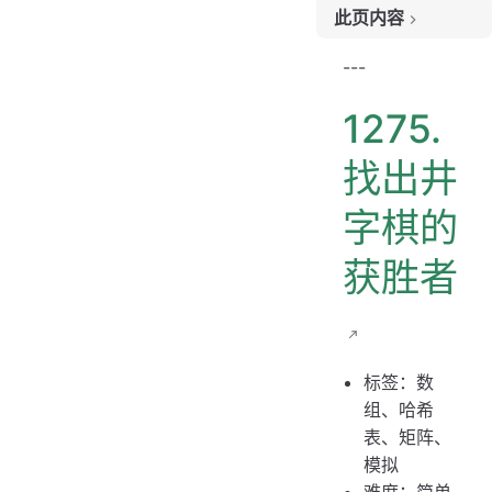
此页内容
题目链接
---
题目大意
1275.
解题思路
思路 1：模拟
找出井
思路 1：代码
字棋的
思路 1：复杂度分析
获胜者
标签：数
组、哈希
表、矩阵、
模拟