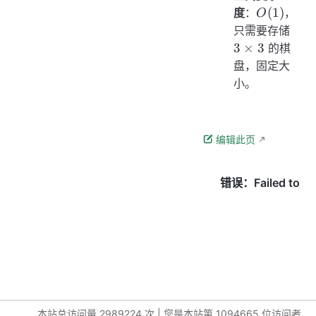
O(1)
(
1
)
度
：
，
O
3
只需要存储
\tim
3
×
3
的棋
3
盘，固定大
小。
编辑此页
本站总访问量
2989224
次
|
您是本站第
1094665
位访问者