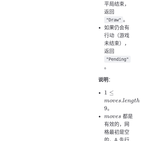
平局结束，
返回
。
"Draw"
如果仍会有
行动（游戏
未结束），
返回
"Pending"
。
说明
：
1 \le
1
≤
moves.length
.
m
o
v
es
l
e
n
g
t
h
\le 9
9
。
moves
都是
m
o
v
es
有效的，网
格最初是空
的，A 先行