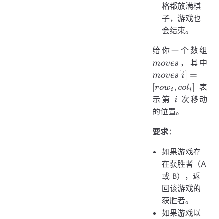
格都放满棋
子，游戏也
会结束。
mo
给你一个数组
mo
，其中
m
o
v
es
=
[
]
=
m
o
v
es
i
[ro
[
,
]
表
ro
w
co
l
i
i
col
i
示第
次移动
i
的位置。
要求
：
如果游戏存
在获胜者（A
或 B），返
回该游戏的
获胜者。
如果游戏以