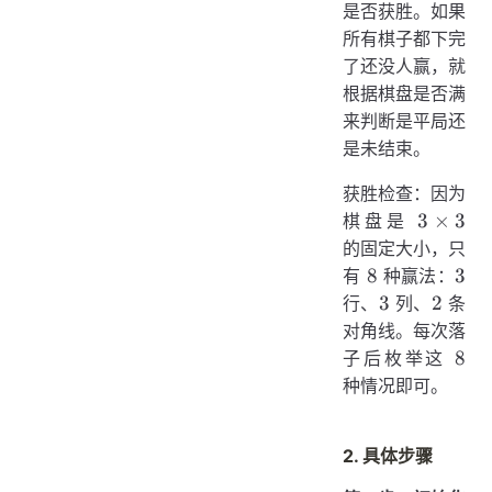
是否获胜。如果
所有棋子都下完
了还没人赢，就
根据棋盘是否满
来判断是平局还
是未结束。
获胜检查：因为
3
3
×
3
棋盘是
\times
的固定大小，只
3
8
3
8
3
有
种赢法：
3
2
3
2
行、
列、
条
对角线。每次落
8
8
子后枚举这
种情况即可。
2. 具体步骤