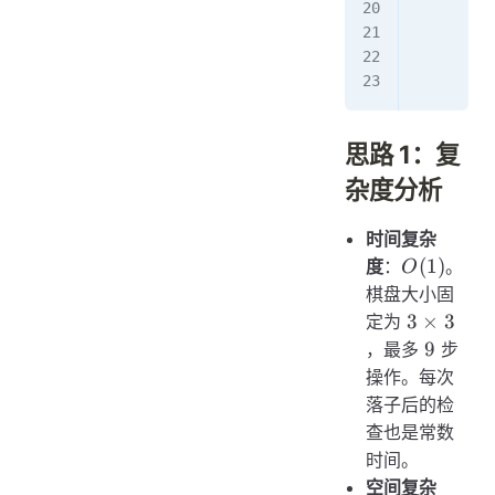
         
      
        r
思路 1：复
杂度分析
时间复杂
O(1)
(
1
)
度
：
。
O
棋盘大小固
3
3
×
3
定为
\times
9
9
，最多
步
3
操作。每次
落子后的检
查也是常数
时间。
空间复杂