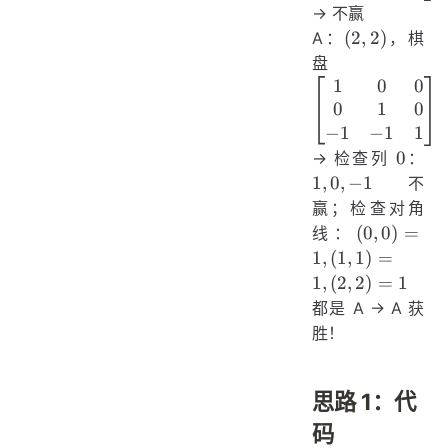
→ 不赢
(2,2)
(
2
,
2
)
A：
，棋
\begin{bmat
盘
1
0
0
0
1
0
−
1
−
1
1
0
1,0
0
→ 检查列
：
1
,
0
,
−
1
不
赢；检查对角
(0,0)=1,
(
0
,
0
)
=
线：
(1,1)=1,
1
,
(
1
,
1
)
=
(2,2)=1
1
,
(
2
,
2
)
=
1
都是 A → A 获
胜！
思路 1：代
码