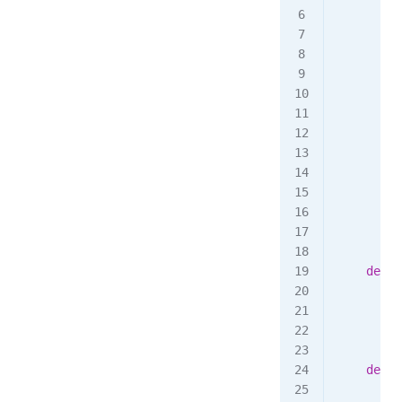
       
        d
         
         
         
         
         
         
         
        b
    def
 n
        r
        s
        r
    def
 h
        r