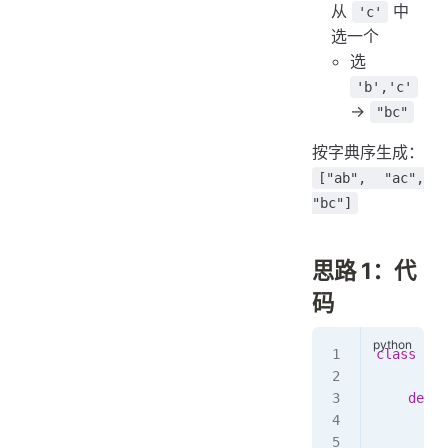
从
中
'c'
选一个
选
'b','c'
→
"bc"
按字典序生成：
["ab", "ac",
"bc"]
思路 1：代
码
class
 Com
    def
 _
        s
        s