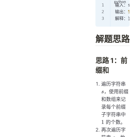
输入：s 
=
输出：
5
解释：当 
解题思路
思路 1：前
缀和
s
遍历字符串
，使用前缀
s
和数组来记
录每个前缀
1
子字符串中
1
的个数。
再次遍历字