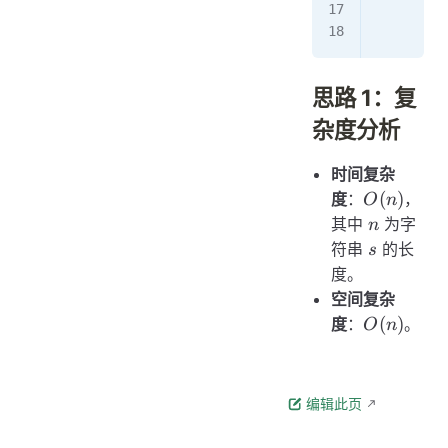
        r
思路 1：复
杂度分析
时间复杂
O(n)
(
)
度
：
，
O
n
n
其中
为字
n
s
符串
的长
s
度。
空间复杂
O(n)
(
)
度
：
。
O
n
编辑此页