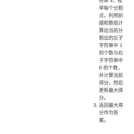
s
符串
，枚
s
举每个分割
点，利用前
缀和数组计
算出当前分
割出的左子
1
1
字符串中
的个数与右
0
子字符串中
0
的个数，
并计算当前
得分，然后
更新最大得
分。
返回最大得
分作为答
案。