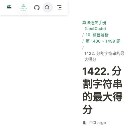
跳
至
主
算法通关手册
要
（LeetCode）
內
10. 题目解析
容
第 1400 ~ 1499 题
1422. 分割字符串的最
大得分
1422. 分
割字符串
的最大得
分
ITCharge