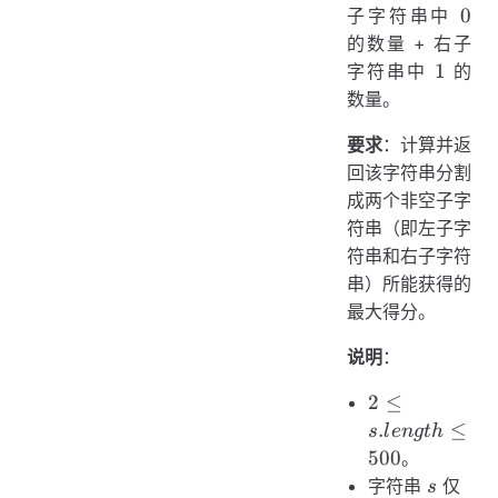
0
0
子字符串中
的数量 + 右子
1
1
字符串中
的
数量。
要求
：计算并返
回该字符串分割
成两个非空子字
符串（即左子字
符串和右子字符
串）所能获得的
最大得分。
说明
：
2 \le
2
≤
s.length
.
≤
s
l
e
n
g
t
h
\le 500
500
。
s
字符串
仅
s