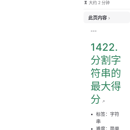
大约 2 分钟
此页内容
题目链接
---
题目大意
1422.
解题思路
思路 1：前缀和
分割字
思路 1：代码
符串的
思路 1：复杂度分析
最大得
分
标签：字符
串
难度：简单