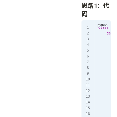
思路 1：代
码
class
 Sol
    def
 m
        s
        o
        f
         
         
         
         
        a
        f
         
         
         