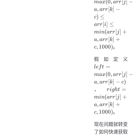
arr
(
0
,
[
]
−
ma
x
a
rr
j
arr
,
[
]
−
a
a
rr
k
\le
)
≤
c
\le
[
]
≤
a
rr
i
min
(
[
]
+
min
a
rr
j
+
,
[
]
+
a
a
rr
k
ar
,
1000
)
。
c
c,
le
假如定义
ma
=
l
e
f
t
arr
(
0
,
[
]
−
ma
x
a
rr
j
a,
,
[
]
−
)
a
a
rr
k
c
arr
right =
=
，
r
i
g
h
t
c)
min(arr[j]
(
[
]
+
min
a
rr
j
+ a,
,
[
]
+
a
a
rr
k
arr[k] +
,
1000
)
。
c
c, 1000)
现在问题就转变
了如何快速获取