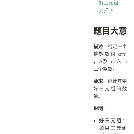
好三元组 -
力扣
题目大意
描述
：给定一个
arr
整数数组
a
rr
a
b
c
，以及
、
、
a
b
c
三个整数。
要求
：统计其中
好三元组的数
量。
说明
：
好三元组
：
如果三元组