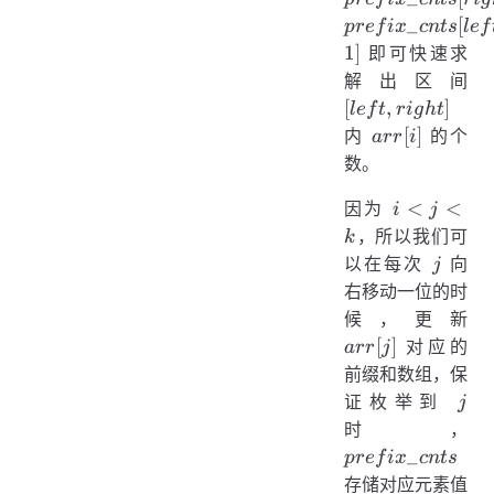
- 1
_
[
p
re
f
i
x
c
n
t
s
l
e
f
1
]
即可快速求
[lef
解出区间
rig
[
,
]
l
e
f
t
r
i
g
h
t
arr[i]
[
]
内
的个
a
rr
i
数。
i
<
<
因为
i
j
<
，所以我们可
k
j
j
以在每次
向
j
<
右移动一位的时
k
arr
候，更新
[
]
对应的
a
rr
j
前缀和数组，保
j
证枚举到
j
pr
时，
_
p
re
f
i
x
c
n
t
s
存储对应元素值