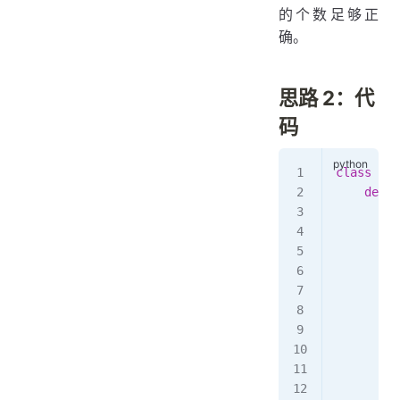
的个数足够正
确。
思路 2：代
码
class
 Sol
    def
 c
        s
        a
        p
        f
         
         
         
         
         