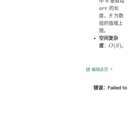
n
arr
中
是数组
n
的长
a
rr
S
度，
为数
S
组的值域上
限。
空间复杂
O(S)
(
)
度
：
。
O
S
编辑此页