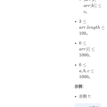
| \le
arr[i]
[
]
∣
≤
a
rr
k
b
-
。
c
arr[k]
3 \le
3
≤
| \le
arr.length
c
.
≤
a
rr
l
e
n
g
t
h
\le 100
100
。
0 \le
0
≤
arr[i]
[
]
≤
a
rr
i
\le
1000
。
1000
0 \le
0
≤
a, b,
,
,
≤
a
b
c
c \le
1000
。
1000
示例
：
示例 1：