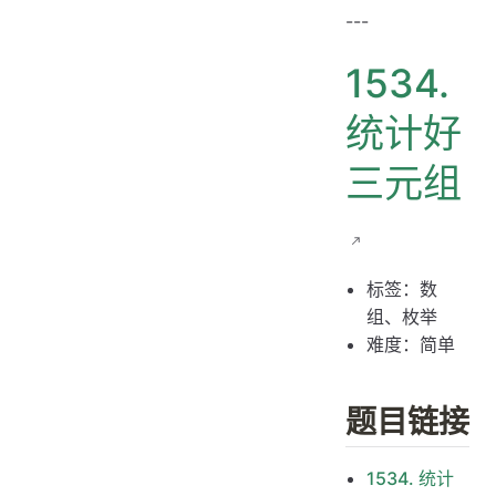
题目链接
---
题目大意
1534.
解题思路
思路 1：枚举
统计好
思路 1：代码
三元组
思路 1：复杂度分析
思路 2：枚举优化 + 前缀和
思路 2：代码
标签：数
思路 2：复杂度分析
组、枚举
难度：简单
题目链接
1534. 统计