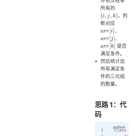
环依次枚举
(i,
所有的
j,
(
,
,
)
，判
i
j
k
k)
arr[i]
断对应
arr[j]
[
]
、
a
rr
i
arr[k]
[
]
、
a
rr
j
[
]
是否
a
rr
k
满足条件。
然后统计出
所有满足条
件的三元组
的数量。
思路 1：代
码
class
 Sol