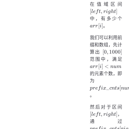
[lef
在值域区间
rig
[
,
]
l
e
f
t
r
i
g
h
t
arr
中，有多少个
[
]
。
a
rr
i
我们可以利用前
缀和数组，先计
[0,
[
0
,
1000
]
算出
1000]
arr
范围中，满足
<
[
]
<
a
rr
i
n
u
m
n
的元素个数，即
prefix\_cnts[
为
_
[
p
re
f
i
x
c
n
t
s
n
u
。
[lef
然后对于区间
rig
[
,
]
，
l
e
f
t
r
i
g
h
t
pre
通过
- p
_
[
p
re
f
i
x
c
n
t
s
r
i
g