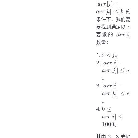
arr
∣
[
]
−
a
rr
j
-
[
]
∣
≤
的
a
rr
k
b
arr
条件下，我们需
| 
要找到满足以下
b
arr[i]
[
]
要求的
a
rr
i
数量：
i
<
。
i
j
<
|
∣
[
]
−
a
rr
i
j
arr[i]
[
]
∣
≤
a
rr
j
a
-
。
arr[j]
|
∣
[
]
−
a
rr
i
| \le
arr[i]
[
]
∣
≤
a
rr
k
c
a
-
。
arr[k]
0 \le
0
≤
| \le
arr[i]
[
]
≤
a
rr
i
c
\le
1000
。
1000
2
3
2
3
其中
、
去除