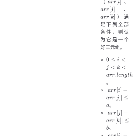
arr[i]
arr
[
]
（
、
a
rr
i
arr
[
]
、
a
rr
j
[
]
）满
a
rr
k
足下列全部
条件，则认
为它是一个
好三元组。
0 \le i < j
0
≤
<
i
< k <
<
<
j
k
arr.length
.
a
rr
l
e
n
g
t
h
。
|
∣
[
]
−
a
rr
i
arr[i]
[
]
∣
≤
a
rr
j
-
。
a
arr[j]
|
∣
[
]
−
a
rr
j
| \le
arr[j]
[
]
∣
≤
a
rr
k
a
-
。
b
arr[k]
|
∣
[
]
−
a
rr
i