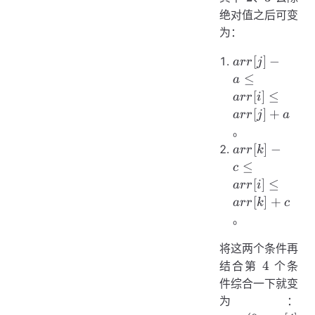
绝对值之后可变
为：
arr[j]
[
]
−
a
rr
j
- a
≤
a
\le
[
]
≤
a
rr
i
arr[i]
[
]
+
a
rr
j
a
\le
。
arr[j]
arr[k]
[
]
−
a
rr
k
+ a
- c
≤
c
\le
[
]
≤
a
rr
i
arr[i]
[
]
+
a
rr
k
c
\le
。
arr[k]
+ c
将这两个条件再
4
4
结合第
个条
件综合一下就变
ma
为：