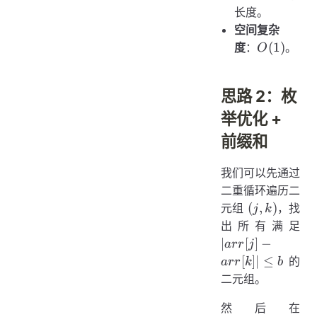
长度。
空间复杂
O(1)
(
1
)
度
：
。
O
思路 2：枚
举优化 +
前缀和
我们可以先通过
二重循环遍历二
(j,
(
,
)
元组
，找
j
k
k)
|
出所有满足
arr
∣
[
]
−
a
rr
j
-
[
]
∣
≤
的
a
rr
k
b
arr
二元组。
| 
b
|
然后在