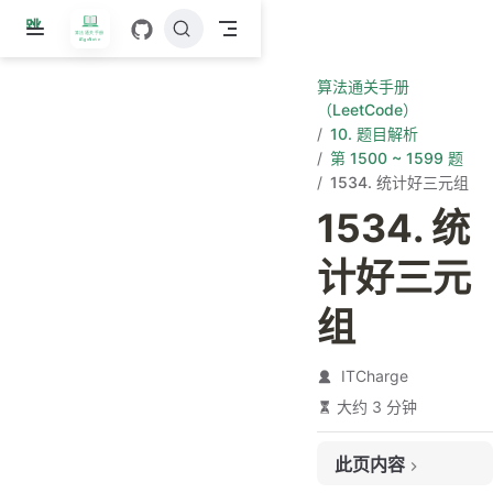
跳
至
主
算法通关手册
要
（LeetCode）
內
10. 题目解析
容
第 1500 ~ 1599 题
1534. 统计好三元组
1534. 统
计好三元
组
ITCharge
大约 3 分钟
此页内容