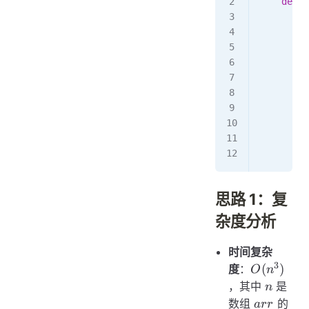
    def
 c
        s
        a
        f
         
         
         
         
        r
思路 1：复
杂度分析
时间复杂
3
O(n^3)
(
)
度
：
O
n
n
，其中
是
n
arr
数组
的
a
rr