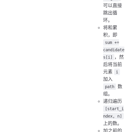
可以直接
跳出循
环。
将和累
积，即
sum +=
candidate
，然
s[i]
后将当前
元素
i
加入
数
path
组。
递归遍历
[start_i
ndex, n]
上的数。
加之前的