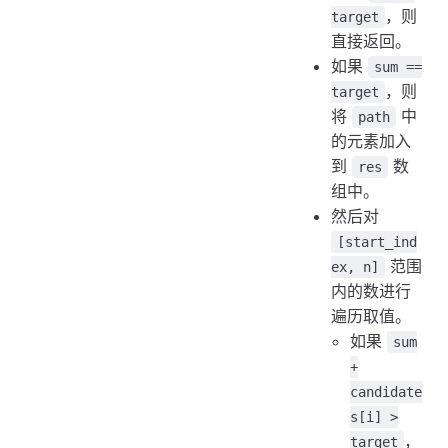
，则
target
直接返回。
如果
sum ==
，则
target
将
中
path
的元素加入
到
数
res
组中。
然后对
[start_ind
范围
ex, n]
内的数进行
遍历取值。
如果
sum
+
candidate
s[i] >
，
target