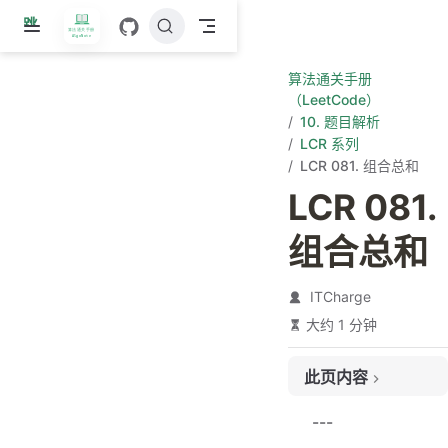
跳
至
主
算法通关手册
要
（LeetCode）
內
10. 题目解析
容
LCR 系列
LCR 081. 组合总和
LCR 081.
组合总和
ITCharge
大约 1 分钟
此页内容
题目链接
---
题目大意