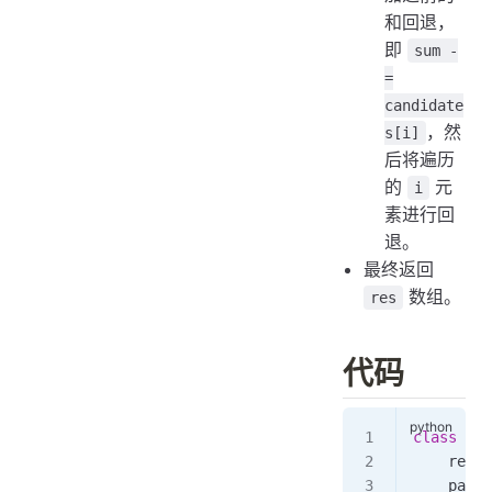
和回退，
即
sum -
=
candidate
，然
s[i]
后将遍历
的
元
i
素进行回
退。
最终返回
数组。
res
代码
class
 Sol
    res 
=
    path 