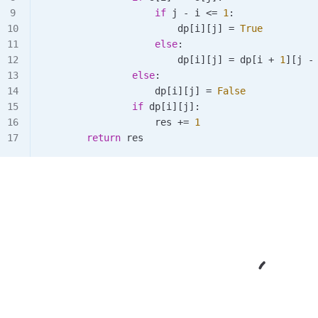
                    if
 j 
-
 i 
<=
 1
:
                        dp[i][j] 
=
 True
                    else
:
                        dp[i][j] 
=
 dp[i 
+
 1
][j 
-
                else
:
                    dp[i][j] 
=
 False
                if
 dp[i][j]:
                    res 
+=
 1
        return
 res