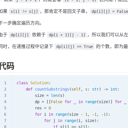
如果
，那肯定不是回文子串，
s[i] != s[j]
dp[i][j] = Fals
下一步确定遍历方向。
由于
依赖于
，所以我们可以从
dp[i][j]
dp[i + 1][j - 1]
同时，在递推过程中记录下
的个数，即为最
dp[i][j] == True
代码
class
 Solution
:
    def
 countSubstrings
(
self
,
 s
:
 str
) -> 
int
:
        size 
=
 len
(s)
        dp 
=
 [[
False
 for
 _ 
in
 range
(size)] 
for
 _
        res 
=
 0
        for
 i 
in
 range
(size 
-
 1
, 
-
1
, 
-
1
):
            for
 j 
in
 range
(i, size):
                if
 s[i] 
==
 s[j]: