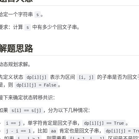
给定一个字符串
。
s
要求：计算
中有多少个回文子串。
s
解题思路
动态规划求解。
先定义状态
表示为区间
的子串是否为回文
dp[i][j]
[i, j]
是，则
。
dp[i][j] = False
接下来确定状态转移共识：
如果
，分为以下几种情况：
s[i] == s[j]
，单字符肯定是回文子串，
。
i == j
dp[i][j] == True
，比如
肯定也是回文子串，
j - i == 1
aa
dp[i][j] = Tr
如果
，则需要看
区间是不是回
j - i > 1
[i + 1, j - 1]