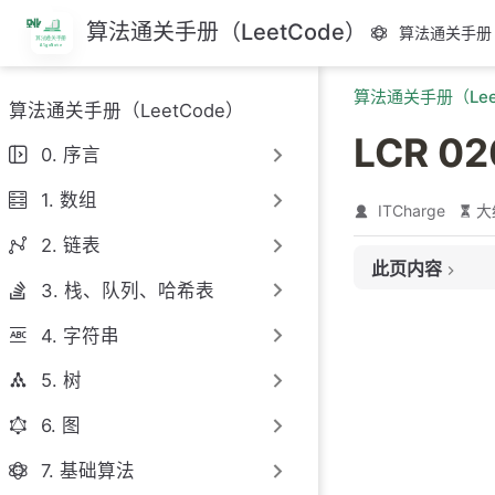
跳
算法通关手册（LeetCode）
算法通关手册（
至
主
算法通关手册（Lee
要
算法通关手册（LeetCode）
內
LCR 0
容
0. 序言
1. 数组
ITCharge
大
2. 链表
此页内容
3. 栈、队列、哈希表
题目链接
4. 字符串
题目大意
解题思路
5. 树
代码
6. 图
7. 基础算法