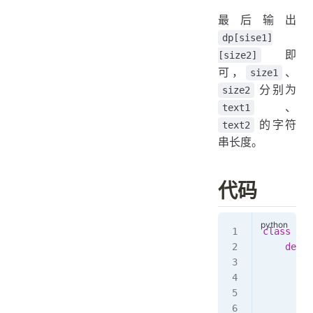
最后输出
dp[sise1]
即
[size2]
可，
、
size1
分别为
size2
、
text1
的字符
text2
串长度。
代码
class
 Sol
    def
 l
        s
        s
        d
        f