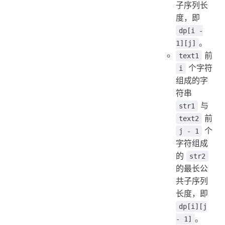
子序列长
度，即
dp[i -
。
1][j]
前
text1
个字符
i
组成的字
符串
与
str1
前
text2
个
j - 1
字符组成
的
str2
的最长公
共子序列
长度，即
dp[i][j
。
- 1]