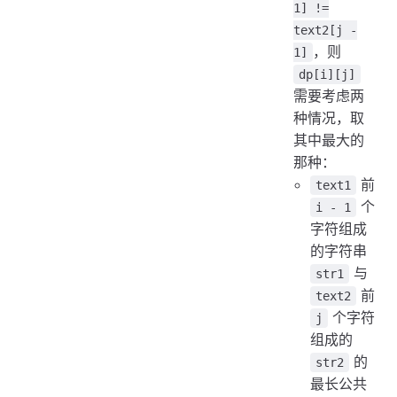
1] !=
text2[j -
，则
1]
dp[i][j]
需要考虑两
种情况，取
其中最大的
那种：
前
text1
个
i - 1
字符组成
的字符串
与
str1
前
text2
个字符
j
组成的
的
str2
最长公共