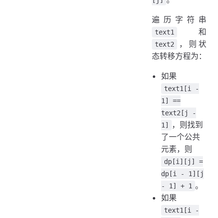
[j]
遍历字符串
和
text1
，则状
text2
态转移方程为：
如果
text1[i -
1] ==
text2[j -
，则找到
1]
了一个公共
元素，则
dp[i][j] =
dp[i - 1][j
。
- 1] + 1
如果
text1[i -