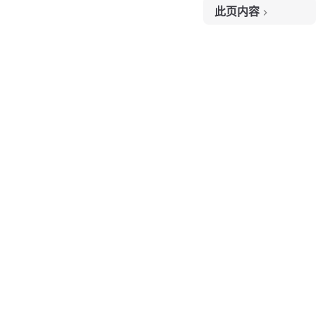
此页内容
题目链接
题目大意
解题思路
代码