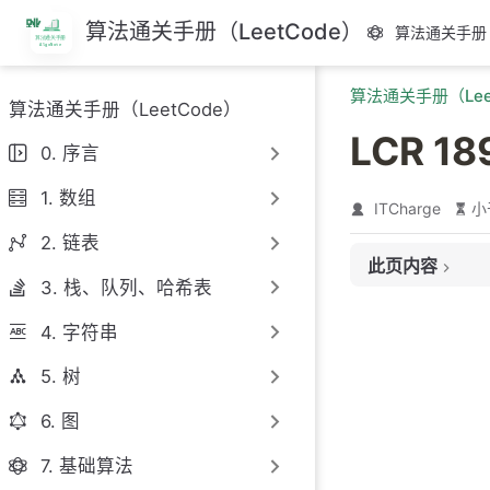
跳
算法通关手册（LeetCode）
算法通关手册（
至
主
算法通关手册（Lee
要
算法通关手册（LeetCode）
內
LCR 1
容
0. 序言
1. 数组
ITCharge
小
2. 链表
此页内容
3. 栈、队列、哈希表
题目链接
4. 字符串
题目大意
解题思路
5. 树
代码
6. 图
7. 基础算法