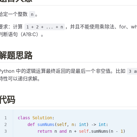
给定一个整数
。
n
要求：计算
，并且不能使用乘除法、for、while
1 + 2 + ... + n
判断语句（A?B:C）。
解题思路
Python 中的逻辑运算最终返回的是最后一个非空值。比如
3 a
特性可以递归求解。
代码
class
 Solution
:
    def
 sumNums
(
self
,
 n
:
 int
) -> 
int
:
        return
 n 
and
 n 
+
 self
.
sumNums
(n 
-
 1
)