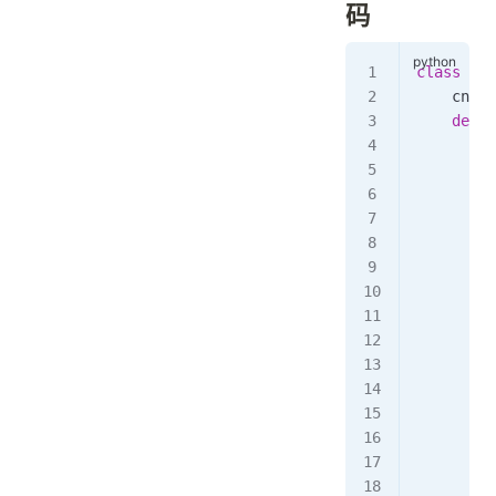
码
class
 Sol
    cnt 
=
    def
 m
        a
        l
        w
      
         
         
         
         
         
         
         
        w
      
         