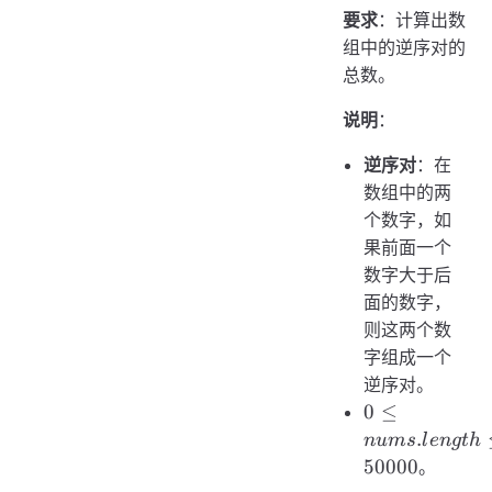
要求
：计算出数
组中的逆序对的
总数。
说明
：
逆序对
：在
数组中的两
个数字，如
果前面一个
数字大于后
面的数字，
则这两个数
字组成一个
逆序对。
0 \le
0
≤
nums.length
.
n
u
m
s
l
e
n
g
t
h
\le 50000
50000
。