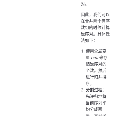
对。
因此，我们可以
在合并两个有序
数组的时候计算
逆序对。具体做
法如下：
使用全局变
cnt
量
来存
c
n
t
储逆序对的
个数。然后
进行归并排
序。
分割过程
：
先递归地将
当前序列平
均分成两
半，直到子