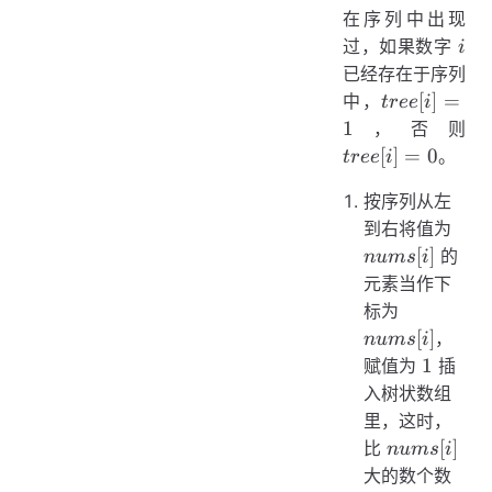
在序列中出现
i
过，如果数字
i
已经存在于序列
tree[i]
[
]
=
中，
t
ree
i
= 1
tre
1
，否则
= 
[
]
=
0
。
t
ree
i
按序列从左
nums
到右将值为
[
]
的
n
u
m
s
i
元素当作下
nums[i]
标为
[
]
，
n
u
m
s
i
1
1
赋值为
插
入树状数组
里，这时，
nums[i]
[
]
比
n
u
m
s
i
大的数个数