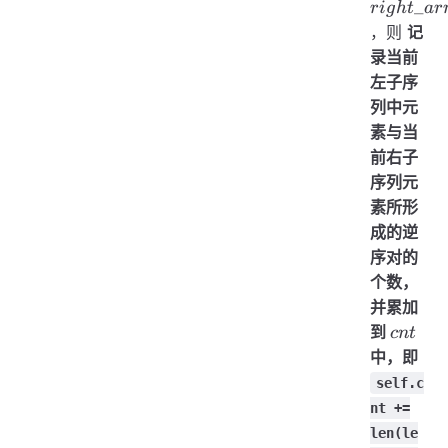
_
r
i
g
h
t
a
r
，则
记
录当前
左子序
列中元
素与当
前右子
序列元
素所形
成的逆
序对的
个数，
并累加
cnt
到
c
n
t
中，即
self.c
nt +=
len(le