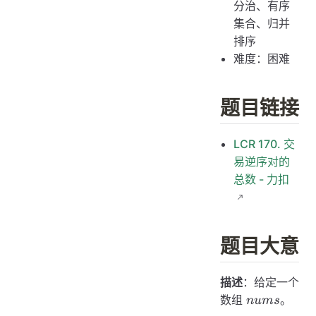
分治、有序
集合、归并
排序
难度：困难
题目链接
LCR 170. 交
易逆序对的
总数 - 力扣
题目大意
描述
：给定一个
nums
数组
。
n
u
m
s