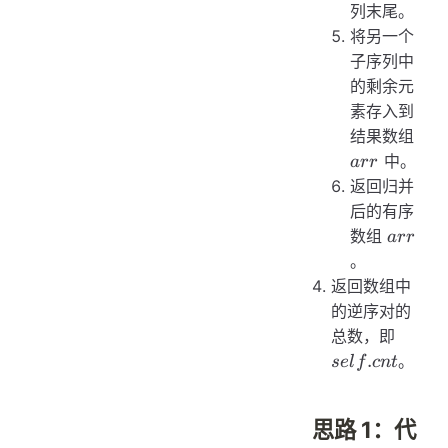
列末尾。
将另一个
子序列中
的剩余元
素存入到
arr
结果数组
中。
a
rr
返回归并
后的有序
arr
数组
a
rr
。
返回数组中
的逆序对的
self.cn
总数，即
.
。
se
l
f
c
n
t
思路 1：代