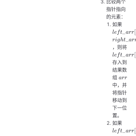
比较两个
指针指向
的元素：
left\_
如果
right
_
[
l
e
f
t
a
rr
_
r
i
g
h
t
a
r
left
，则将
_
[
l
e
f
t
a
rr
存入到
结果数
arr
组
a
rr
中，并
将指针
移动到
下一位
置。
left\_
如果
right
_
[
l
e
f
t
a
rr