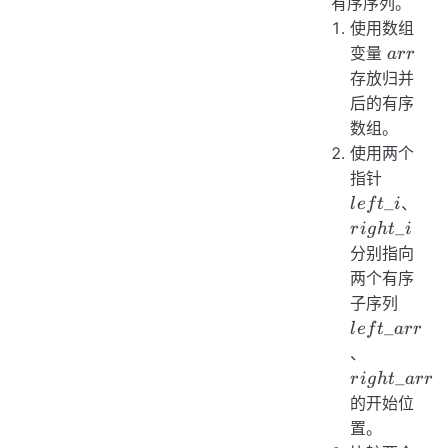
有序序列。
使用数组
arr
变量
a
rr
存放归并
后的有序
数组。
使用两个
left\_i
指针
rig
_
、
l
e
f
t
i
_
r
i
g
h
t
i
分别指向
两个有序
left\_
子序列
_
l
e
f
t
a
rr
right\_ar
、
_
r
i
g
h
t
a
rr
的开始位
置。