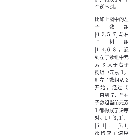
个逆序对。
比如上图中的左
[0,
子数组
3,
[
0
,
3
,
5
,
7
]
与右
5,
[1,
子树组
7]
4,
[
1
,
4
,
6
,
8
]
，遇
6,
到左子数组中元
8]
3
3
素
大于右子
1
1
树组中元素
。
3
3
则左子数组从
5
5
开始，经过
7
7
一直到
，与右
子数组当前元素
1
1
都构成了逆序
[3,
[5,
[
3
,
1
]
对。即
、
1]
1]
[7,
[
5
,
1
]
[
7
,
1
]
、
1]
都构成了逆序