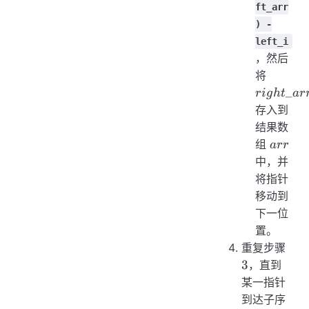
ft_arr
) -
left_i
，然后
right\_
将
_
r
i
g
h
t
a
r
存入到
结果数
arr
组
a
rr
中，并
将指针
移动到
下一位
置。
3
重复步骤
3
，直到
某一指针
到达子序