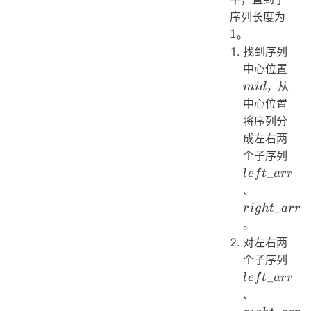
1
序列长度为
1
。
找到序列
mid
中心位置
，从
mi
d
中心位置
将序列分
成左右两
left
个子序列
_
l
e
f
t
a
rr
right\_ar
、
_
r
i
g
h
t
a
rr
。
对左右两
left
个子序列
_
l
e
f
t
a
rr
right\_ar
、