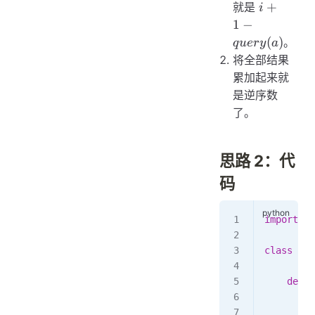
i + 1 -
+
就是
i
query(a)
1
−
(
)
。
q
u
ery
a
将全部结果
累加起来就
是逆序数
了。
思路 2：代
码
import
 bi
class
 Bin
    def
 _
        s
        s