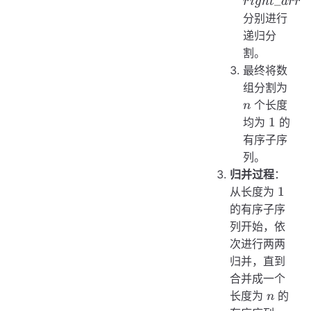
_
r
i
g
h
t
a
rr
分别进行
递归分
割。
最终将数
n
组分割为
个长度
n
1
1
均为
的
有序子序
列。
归并过程
：
1
1
从长度为
的有序子序
列开始，依
次进行两两
归并，直到
合并成一个
n
长度为
的
n