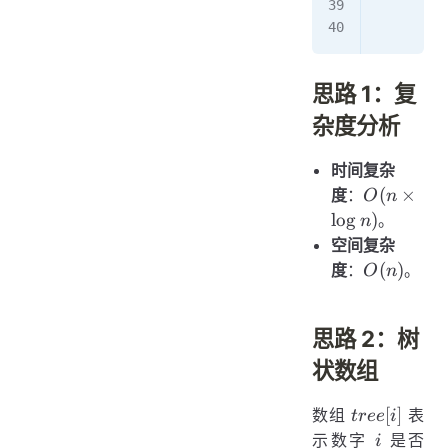
        s
        r
思路 1：复
杂度分析
时间复杂
O(n
(
×
度
：
O
n
\times
lo
g
)
。
n
\log
空间复杂
n)
O(n)
(
)
度
：
。
O
n
思路 2：树
状数组
tree[i]
[
]
数组
表
t
ree
i
i
示数字
是否
i