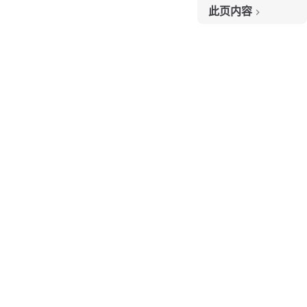
此页内容
题目链接
题目大意
解题思路
思路 1：归并排序
思路 1：代码
思路 1：复杂度分析
思路 2：树状数组
思路 2：代码
思路 2：复杂度分析