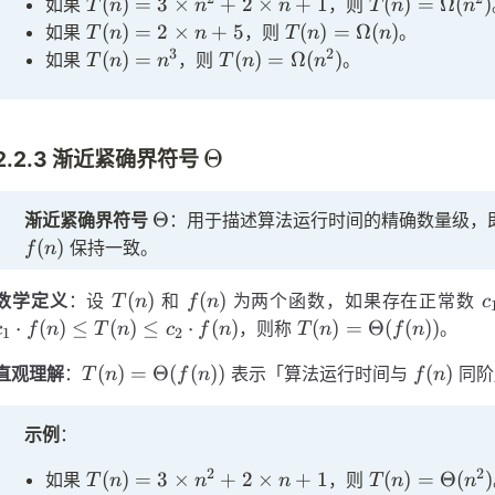
T(n)
T(n) =
(
)
=
3
×
+
2
×
+
1
(
)
=
Ω
(
)
如果
，则
T
n
n
n
T
n
n
= 3
\Omega(n^2)
T(n)
T(n) =
(
)
=
2
×
+
5
(
)
=
Ω
(
)
如果
，则
。
T
n
n
T
n
n
\times
= 2
\Omega(n)
3
2
T(n)
T(n) =
(
)
=
(
)
=
Ω
(
)
如果
，则
。
T
n
n
T
n
n
n^2 +
\times
=
\Omega(n^2)
2
n + 5
n^3
\times
n + 1
\Theta
Θ
2.2.3 渐近紧确界符号
\Theta
Θ
渐近紧确界符号
：用于描述算法运行时间的精确数量级，
(
)
保持一致。
f
n
T(n)
f(n)
c
(
)
(
)
数学定义
：设
和
为两个函数，如果存在正常数
T
n
f
n
c
c
T(n) =
⋅
(
)
≤
(
)
≤
⋅
(
)
(
)
=
Θ
(
(
))
，则称
。
c
f
n
T
n
c
f
n
T
n
f
n
1
2
>
\Theta(f(n))
T(n) =
f(n)
(
)
=
Θ
(
(
))
(
)
直观理解
：
表示「算法运行时间与
同阶
T
n
f
n
f
n
\Theta(f(n))
示例
：
2
2
T(n)
T(n) =
(
)
=
3
×
+
2
×
+
1
(
)
=
Θ
(
)
如果
，则
T
n
n
n
T
n
n