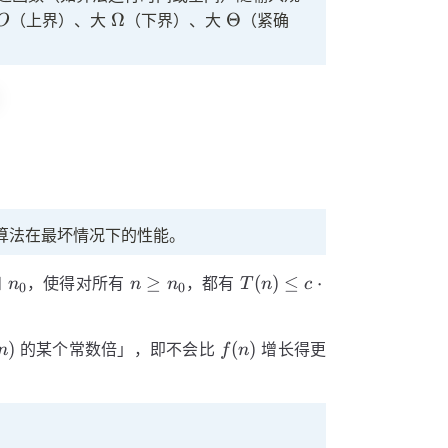
O
\Omega
\Theta
Ω
Θ
（上界）、大
（下界）、大
（紧确
O
算法在最坏情况下的性能。
n_0
n
T(n)
≥
(
)
≤
⋅
和
，使得对所有
，都有
n
n
n
T
n
c
0
0
\geq
\leq c
n_0
\cdot
n)
f(n)
)
(
)
的某个常数倍」，即不会比
增长得更
f(n)
n
f
n