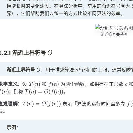
模增长时的变化速度。在算法分析中，常用的渐近符号有大
界），它们帮助我们以统一的方式比较不同算法的效率。
渐近符号关系图
O
2.2.1 渐近上界符号
O
O
渐近上界符号
：用于描述算法运行时间的上限，通常反映
O
T(n)
f(n)
c
(
)
(
)
数学定义
：设
和
为两个函数，如果存在正常数
T
n
f
n
c
T(n) =
(
)
(
)
=
(
(
))
，则称
。
f
n
T
n
O
f
n
O(f(n))
T(n) =
f(
(
)
=
(
(
))
(
直观理解
：
表示「算法的运行时间至多为
T
n
O
f
n
f
O(f(n))
快。
示例
：