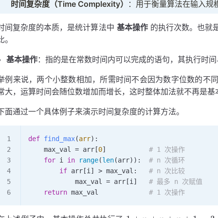
时间复杂度（Time Complexity）
：用于衡量算法在输入规
时间复杂度的本质，是统计算法中
基本操作
的执行次数。也就
比。
基本操作
：指的是在常数时间内可以完成的语句，其执行时间
举例来说，两个小整数相加，所需时间不会因为数字位数的不
常大，运算时间会随位数增加而增长，这时整体加法就不再是基
下面通过一个具体例子来演示时间复杂度的计算方法。
def
 find_max
(
arr
):
    max_val 
=
 arr[
0
]           
# 1 次操作
    for
 i 
in
 range
(
len
(arr)):  
# n 次循环
        if
 arr[i] 
>
 max_val:   
# n 次比较
            max_val 
=
 arr[i]   
# 最多 n 次赋值
    return
 max_val             
# 1 次操作