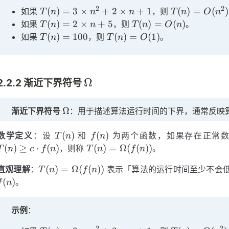
2
2
T(n)
T(n) =
(
)
=
3
×
+
2
×
+
1
(
)
=
(
)
如果
，则
T
n
n
n
T
n
O
n
= 3
O(n^2)
T(n)
T(n)
(
)
=
2
×
+
5
(
)
=
(
)
如果
，则
。
T
n
n
T
n
O
n
\times
= 2
=
T(n)
T(n)
(
)
=
100
(
)
=
(
1
)
如果
，则
。
T
n
T
n
O
n^2 +
\times
O(n)
=
=
2
n + 5
100
O(1)
\times
n + 1
\Omega
Ω
2.2.2 渐近下界符号
\Omega
Ω
渐近下界符号
：用于描述算法运行时间的下界，通常反映
T(n)
f(n)
(
)
(
)
数学定义
：设
和
为两个函数，如果存在正常
T
n
f
n
T(n) =
(
)
≥
⋅
(
)
(
)
=
Ω
(
(
))
，则称
。
T
n
c
f
n
T
n
f
n
\Omega(f(n))
T(n) =
(
)
=
Ω
(
(
))
直观理解
：
表示「算法的运行时间至少不会
T
n
f
n
\Omega(f(n))
(
)
。
f
n
示例
：
2
2