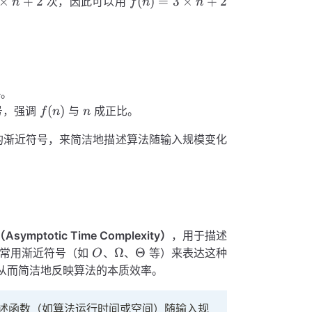
f(n) =
×
+
2
(
)
=
3
×
+
2
次，因此可以用
n
f
n
n
3
\times
n + 2
略。
f(n)
n
(
)
号，强调
与
成正比。
f
n
n
的渐近符号，来简洁地描述算法随输入规模变化
mptotic Time Complexity）
，用于描述
O
\Omega
\Theta
Ω
Θ
们常用渐近符号（如
、
、
等）来表达这种
O
从而简洁地反映算法的本质效率。
述函数（如算法运行时间或空间）随输入规