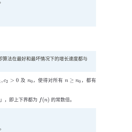
。
f(n)
即算法在最好和最坏情况下的增长速度都与
_1,
n_0
n
c_1
,
>
0
≥
及
，使得对所有
，都有
c
n
n
n
1
2
0
0
_2
\geq
\cdot
 0
n_0
f(n)
f(n)
(
)
」，即上下界都为
的常数倍。
\leq
f
n
T(n)
\leq
c_2
\cdot
。