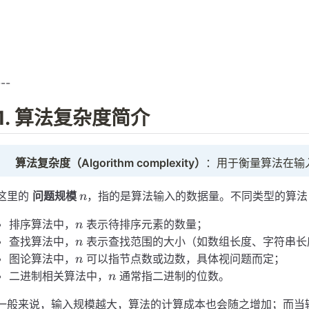
简介
计算
---
1. 算法复杂度简介
算法复杂度（Algorithm complexity）
：用于衡量算法在输
n
这里的
问题规模
，指的是算法输入的数据量。不同类型的算法
n
n
排序算法中，
表示待排序元素的数量；
n
n
查找算法中，
表示查找范围的大小（如数组长度、字符串长
n
n
图论算法中，
可以指节点数或边数，具体视问题而定；
n
n
二进制相关算法中，
通常指二进制的位数。
n
一般来说，输入规模越大，算法的计算成本也会随之增加；而当