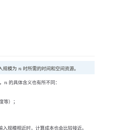
n
入规模为
时所需的时间和空间资源。
n
n
，
的具体含义也有所不同：
n
度等）；
输入规模相近时，计算成本也会比较接近。