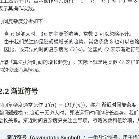
1 + n
1
+
+
+
+
1
=
3
在上述例子中，基本操作总共执行了
n
n
n
+ n +
表示其操作次数。
n + 1
时间复杂度分析如下：
= 3
\times
n
3n
2
3
2
当
足够大时，
是主要影响项，常数
可以忽略不计。
n
n
n + 2
3
3
由于我们关注的是随规模增长的趋势，常数系数
也可以省
O(n)
O
(
)
因此，该算法的时间复杂度为
。这里的
表示渐近符
O
n
O
O
所谓「算法执行时间的增长趋势」，实际上就是用类似
这样
O
时的资源消耗情况。
2.2 渐近符号
T(n) =
(
)
=
(
(
))
时间复杂度通常记作
，称为
渐近时间复杂度（Asy
T
n
O
f
n
O(f(n))
n
当问题规模
趋近于无穷大时，算法运行时间的增长趋势。我
n
增长关系。渐近时间复杂度只关注主导项，忽略常数和低阶项，
渐近符号（Asymptotic Symbol）
：一类数学符号，用于描