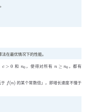
。
算法在最优情况下的性能。
c
n_0
n
T(n)
>
0
≥
数
和
，使得对所有
，都有
c
n
n
n
0
0
>
\geq
\geq
0
n_0
c
f(n)
f(n)
(
)
低于
的某个常数倍」，即增长速度不慢于
\cdot
f
n
f(n)