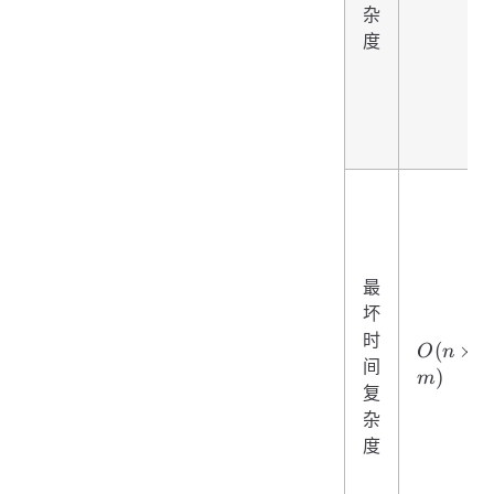
杂
度
最
坏
时
O(n
(
×
O
n
间
\times
)
m
复
m)
杂
度