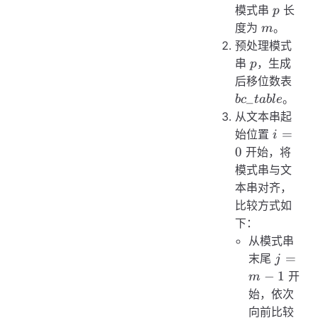
p
模式串
长
p
m
度为
。
m
预处理模式
p
串
，生成
p
bc\_
后移位数表
_
。
b
c
t
ab
l
e
从文本串起
i
=
始位置
i
=
0
开始，将
0
模式串与文
本串对齐，
比较方式如
下：
从模式串
j
=
末尾
j
=
−
1
开
m
m
始，依次
-
T[i
向前比较