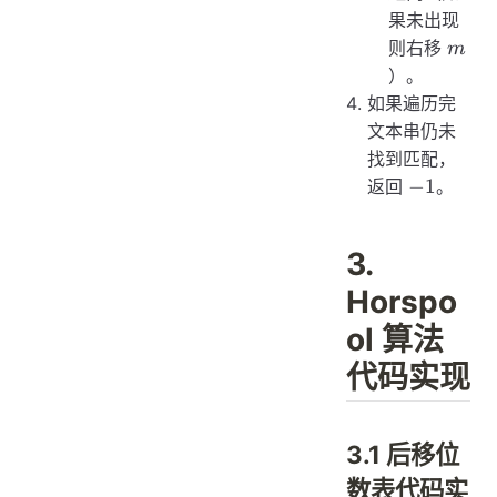
果未出现
m
则右移
m
）。
如果遍历完
文本串仍未
找到匹配，
-1
−
1
返回
。
3.
Horspo
ol 算法
代码实现
3.1 后移位
数表代码实