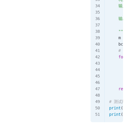
    输入:
       
    输出:
      
    """
    m 
=
 l
    bc_ta
    # 
    for
 i
      
      
        b
     
    retur
# 测试用例
print
(
hor
print
(
hor