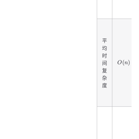
平
均
时
O(n)
(
)
间
O
n
复
杂
度