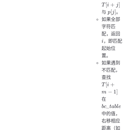
1
+
[
+
]
T
i
j
j]
p[j]
[
]
与
。
p
j
如果全部
字符匹
i
配，返回
，即匹配
i
起始位
置。
如果遇到
不匹配，
T[i
查找
+
[
+
T
i
m
−
1
]
m
-
bc\_table
在
1]
_
b
c
t
ab
l
e
中的值，
右移相应
距离（如