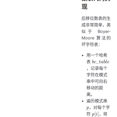
现
后移位数表的生
成非常简单，类
似于 Boyer-
Moore 算法的
坏字符表：
用一个哈希
bc\_table
_
表
b
c
t
ab
l
e
，记录每个
字符在模式
串中可向右
移动的距
离。
p
遍历模式串
，对每个字
p
p[i]
m
[
]
符
，将
p
i