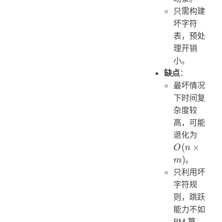
只需构建
坏字符
表，预处
理开销
小。
缺点
：
最坏情况
下时间复
杂度较
高，可能
O(n
退化为
\time
(
×
O
n
m)
)
。
m
只利用坏
字符规
则，跳跃
能力不如
BM 算