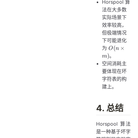
Horspool 算
法在大多数
实际场景下
效率较高，
但极端情况
下可能退化
O(n
(
×
为
O
n
\times
)
。
m
m)
空间消耗主
要体现在坏
字符表的构
建上。
4. 总结
Horspool 算法
是一种基于坏字