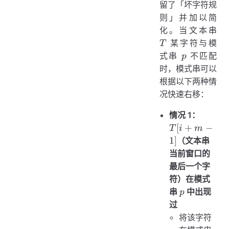
留了「坏字符规
则」并加以简
T
化。当文本串
某字符与模
T
p
式串
不匹配
p
时，模式串可以
根据以下两种情
况快速右移：
T[i
情况 1：
+
[
+
−
T
i
m
m
1
]
（文本串
-
当前窗口的
1]
最后一个字
符）在模式
p
串
中出现
p
过
将该字符