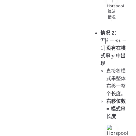
Horspool
算法
情况
1
T[i
情况 2：
+
[
+
−
T
i
m
m
1
]
没有在模
-
p
式串
中出
p
1]
现
直接将模
式串整体
右移一整
个长度。
右移位数
= 模式串
长度