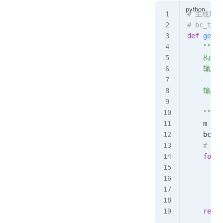
# 生成后
# bc_t
def
 gener
    """
    构建
    输入:
       
    输出:
      
    """
    m 
=
 l
    bc_ta
    # 
    for
 i
      
      
        b
     
    retur