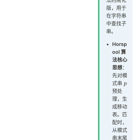
版，用于
在字符串
中查找子
串。
Horsp
ool 算
法核心
思想
：
先对模
p
式串
p
预处
理，生
成移动
表。匹
配时，
从模式
串末尾