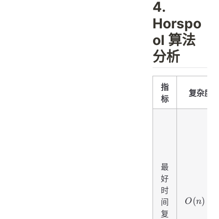
4.
Horspo
ol 算法
分析
指
复杂度
标
最
好
时
O(n)
(
)
间
O
n
复