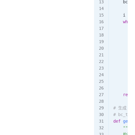
    bc_ta
    i 
=
 0
    while
        j
      
        w
         
        i
         
     
        s
        s
        i
    retur
# 生成 H
# bc_ta
def
 gener
    """
    构建