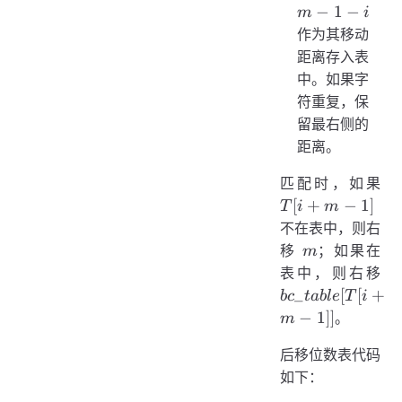
-
−
1
−
m
i
1
作为其移动
- i
距离存入表
中。如果字
符重复，保
留最右侧的
距离。
T[i
匹配时，如果
+
[
+
−
1
]
T
i
m
m
不在表中，则右
-
m
移
；如果在
m
1]
bc
表中，则右移
+ m
_
[
[
+
b
c
t
ab
l
e
T
i
−
1
]]
。
m
后移位数表代码
如下：