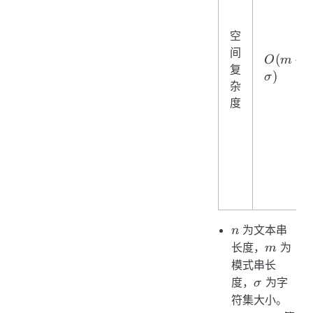
空
间
O(m +
(
+
O
m
复
\sigma)
)
σ
杂
度
n
为文本串
n
m
长度，
为
m
模式串长
\sigma
度，
为字
σ
符集大小。