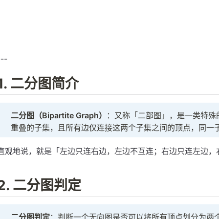
---
1. 二分图简介
二分图（Bipartite Graph）
：又称「二部图」，是一类特殊
重叠的子集，且所有边仅连接这两个子集之间的顶点，同一
直观地说，就是「左边只连右边，左边不互连；右边只连左边，
2. 二分图判定
二分图判定
：判断一个无向图是否可以将所有顶点划分为两