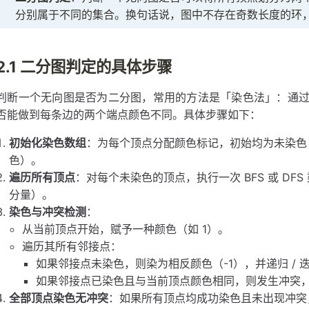
分别属于不同的集合。换句话说，图中不存在奇数长度的环
2.1 二分图判定的具体步骤
判断一个无向图是否为二分图，常用的方法是「染色法」：通
否能做到每条边的两个端点颜色不同。具体步骤如下：
初始化染色数组
：为每个顶点分配颜色标记，初始均为未染色（如
色）。
遍历所有顶点
：对每个未染色的顶点，执行一次 BFS 或 D
分量）。
染色与冲突检测
：
从当前顶点开始，赋予一种颜色（如 1）。
遍历其所有邻接点：
如果邻接点未染色，则染为相反颜色（-1），并递归 / 
如果邻接点已染色且与当前顶点颜色相同，则发生冲突
全部顶点染色无冲突
：如果所有顶点均成功染色且未出现冲突