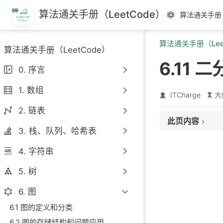
跳
算法通关手册（LeetCode）
算法通关手册（
至
主
算法通关手册（Lee
要
算法通关手册（LeetCode）
內
6.11 
容
0. 序言
1. 数组
ITCharge
大
2. 链表
此页内容
3. 栈、队列、哈希表
1. 二分图简介
4. 字符串
2. 二分图判定
2.1 二分图判
5. 树
2.2 二分图判
6. 图
2.3 二分图判
6.1 图的定义和分类
练习题目
6.2 图的存储结构和问题应用