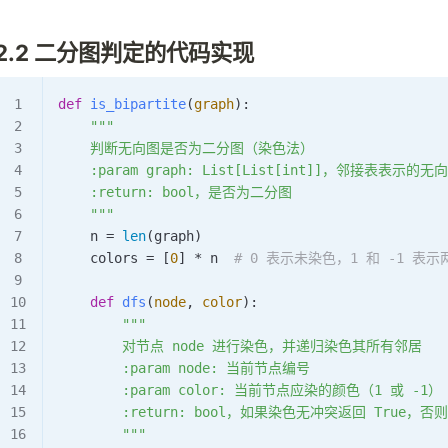
2.2 二分图判定的代码实现
def
 is_bipartite
(
graph
):
    """
    判断无向图是否为二分图（染色法）
    :param graph: List[List[int]]，邻接表表示的无
    :return: bool，是否为二分图
    """
    n 
=
 len
(graph)
    colors 
=
 [
0
] 
*
 n  
# 0 表示未染色，1 和 -1 表
    def
 dfs
(
node
,
 color
):
        """
        对节点 node 进行染色，并递归染色其所有邻居
        :param node: 当前节点编号
        :param color: 当前节点应染的颜色（1 或 -1）
        :return: bool，如果染色无冲突返回 True，否则 
        """