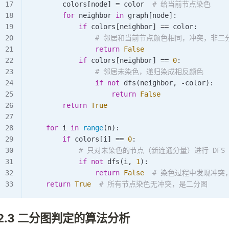
        colors[node] 
=
 color  
# 给当前节点染色
        for
 neighbor 
in
 graph[node]:
            if
 colors[neighbor] 
==
 color:
                # 邻居和当前节点颜色相同，冲突，非二
                return
 False
            if
 colors[neighbor] 
==
 0
:
                # 邻居未染色，递归染成相反颜色
                if
 not
 dfs
(neighbor, 
-
color):
                    return
 False
        return
 True
    for
 i 
in
 range
(n):
        if
 colors[i] 
==
 0
:
            # 只对未染色的节点（新连通分量）进行 DFS
            if
 not
 dfs
(i, 
1
):
                return
 False
  # 染色过程中发现冲突
    return
 True
  # 所有节点染色无冲突，是二分图
2.3 二分图判定的算法分析