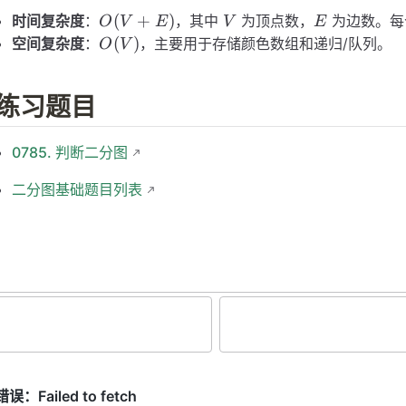
O(V
V
E
(
+
)
时间复杂度
：
，其中
为顶点数，
为边数。每
O
V
E
V
E
+
O(V)
(
)
空间复杂度
：
，主要用于存储颜色数组和递归/队列。
O
V
E)
练习题目
0785. 判断二分图
二分图基础题目列表